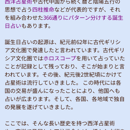
西洋占星術
や古代中国から続く暦と陰陽五行の
思想で占う
四柱推命
などが代表的ですが、それ
を組み合わせた
366通りにパターン分けする誕生
日占い
もあります。
誕生日占いの起源は、紀元前62年に古代ギリシ
ア文化圏で発達したと言われています。古代ギリ
シア文化圏では
ホロスコープ
を用いて占っていた
ことが記録として残っており、そこが始まりと言
われています。その後、紀元後2世紀頃にかけて
占星術は流行していきました。 この時代には各
国の交易が盛んになったことにより、他国へも
占いが広まります。そして、各国、各地域で独自
の発展を遂げていきました。
ここでは、そんな長い歴史を持つ西洋占星術