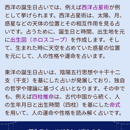
西洋の誕生日占いでは、例えば
西洋占星術
が例
として挙げられます。西洋占星術は、太陽、月、
惑星などの天体の位置とその相互作用を見る占
いです。占うために、誕生日と時間、出生地を元
に
出生図（ホロスコープ）
を作成します。そし
て、生まれた時に天空を占めていた惑星の位置
を元にして、人の性格や運命を占います。
東洋の誕生日占いは、陰陽五行思想や十干十二
支（干支）を基にした占いが発展しており、独自
の哲学や理論に基づく占いとなります。その中で
も、例えば
四柱推命
は、古代中国から続く、人
の生年月日と出生時間（四柱）を基にした
命式
を用いて、人の運命や性格を読み解く占いです。