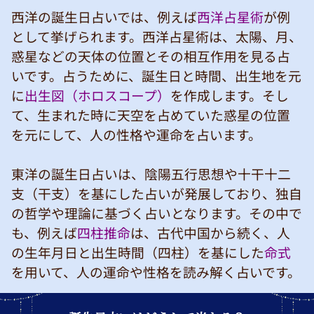
西洋の誕生日占いでは、例えば
西洋占星術
が例
として挙げられます。西洋占星術は、太陽、月、
惑星などの天体の位置とその相互作用を見る占
いです。占うために、誕生日と時間、出生地を元
に
出生図（ホロスコープ）
を作成します。そし
て、生まれた時に天空を占めていた惑星の位置
を元にして、人の性格や運命を占います。
東洋の誕生日占いは、陰陽五行思想や十干十二
支（干支）を基にした占いが発展しており、独自
の哲学や理論に基づく占いとなります。その中で
も、例えば
四柱推命
は、古代中国から続く、人
の生年月日と出生時間（四柱）を基にした
命式
を用いて、人の運命や性格を読み解く占いです。