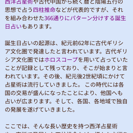
西洋占星術
や古代中国から続く暦と陰陽五行の
思想で占う
四柱推命
などが代表的ですが、それ
を組み合わせた
366通りにパターン分けする誕生
日占い
もあります。
誕生日占いの起源は、紀元前62年に古代ギリシ
ア文化圏で発達したと言われています。古代ギリ
シア文化圏では
ホロスコープ
を用いて占っていた
ことが記録として残っており、そこが始まりと言
われています。その後、紀元後2世紀頃にかけて
占星術は流行していきました。 この時代には各
国の交易が盛んになったことにより、他国へも
占いが広まります。そして、各国、各地域で独自
の発展を遂げていきました。
ここでは、そんな長い歴史を持つ西洋占星術