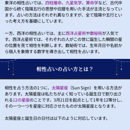
東洋の相性占いでは、
四柱推命
、
九星気学
、
算命学
など、古代中
国から続く陰陽五行の思想や旧暦を用いた手法が主流となってい
ます。占いの方法はそれぞれ異なりますが、全て陰陽や五行とい
った考え方を基礎にしています。
一方、西洋の相性占いでは、主に
西洋占星術
や
数秘術
が人気で
す。西洋占星術では、それぞれの人がこの世に誕生した瞬間の星
の位置を見て相性を判断します。数秘術では、生年月日や名前か
ら個人を象徴する数字を導き出して相性を占います。
相性占いの占い方とは？
相性を占う方法の1つに、
太陽星座
（Sun Sign）を用いる方法が
あります。太陽星座は私たちがよく知っている誕生日で割り出さ
れる
12の星座
のことです。3月21日を起点として1年を12等分し、
その一つ一つを星座に対応させたものが太陽星座となります。
太陽星座と誕生日の日付は以下のように対応しています。