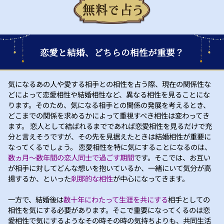
恋愛と結婚、どちらの相性が重要？
気になるあの人や愛する相手との相性を占う際、現在の関係性な
どによって恋愛相性や結婚相性など、異なる相性を見ることにな
ります。そのため、気になる相手との関係の発展を考えるとき、
どこまでの関係を求めるかによって重視すべき相性は変わってき
ます。 恋人として結ばれるまでであれば恋愛相性を見るだけで充
分と言えそうですが、その先を見据えたときは結婚相性が重要に
なってくるでしょう。 恋愛相性を特に気にすることになるのは、
数ヵ月～数年間の恋人同士で過ごす期間
です。そこでは、お互い
が相手に対してどんな想いを抱いているか、一緒にいて気分が高
揚するか、といった
刹那的な相性
が中心になってきます。
一方で、結婚後は
数十年にわたって生涯を共にする
相手としての
相性を気にする必要があります。そこで重要になってくるのは恋
愛相性で気にするようなその時その時の気持ちよりも、共同生活