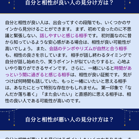
自分と相性が良い人の見分け方は？
自分と相性が良い人は、出会ってすぐの段階でも、いくつかのサ
インから見分けることができます。 まず、初めて会ったのに不思
議と緊張しない、
話しやすいと感じる相手
です。 初対面なのに昔
から知っているような安心感がある場合は、相性が良い可能性が
高いでしょう。 また、
会話のテンポやリズムが自然と合う相手
も、相性の良さを示しています。 相手が話し終わるタイミングで
自分が話し始めたり、笑うポイントが似ていたりすると、心地よ
いやり取りができるサインです。 さらに、一緒にいると
時間があ
っという間に過ぎると感じる相手
は、相性が良い証拠です。 気が
つけば何時間も話していた、もっと一緒にいたいと思える相手
は、あなたにとって特別な存在かもしれません。 第一印象で「な
んだか落ち着く」「また会いたい」と直感的に思える相手は、相
性の良い人である可能性が高いのです。
自分と相性が悪い人の見分け方は？