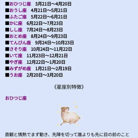
■
おひつじ座
3月21日～4月20日
■
おうし座
4月21日～5月21日
■
ふたご座
5月22日～6月21日
■
かに座
6月22日～7月23日
■
しし座
7月24日～8月23日
■
おとめ座
8月24日～9月23日
■
てんびん座
9月24日～10月23日
■
さそり座
10月24日～11月22日
■
いて座
11月23日～12月21日
■
やぎ座
12月22日～1月20日
■
みずがめ座
1月21日～2月19日
■
うお座
2月20日～3月20日
《星座別特徴》
おひつじ座
直観と情熱でまず動き、先陣を切って誰よりも先に目の前のこと