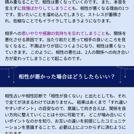
積み重なることで、相性は悪くなっていくのです。 また、本音を
言えずに
我慢ばかりしてしまうこと
も、相性が悪くなる理由の1つ
です。言いたいことを溜め込んでしまうと、ストレスが蓄積さ
れ、些細なことでもイライラしてしまうようになります。
相手への
思いやりや感謝の気持ちを忘れてしまうこと
も、関係を
悪化させる原因です。当たり前だと思って相手の良いところを見
なくなると、不満ばかりが目につくようになり、相性は悪くなっ
ていきます。 このように、相性の悪化は、2人の関係への向き合い
方が変わってしまうことで起こるのです。
相性が悪かった場合はどうしたらいい？
相性占いや相性診断で「相性が良くない」と出たとしても、それ
で全てが決まるわけではありません。 結果はあくまで「すれ違い
やすいポイント」の目安なので、意識して向き合えば、関係を良
い方向に整えていくことは十分に可能です。 どこが噛み合いにく
いポイントなのかを知り、お互いの違いを前提にしたコミュニケ
ーションを意識することで、必要以上にぶつからずに済むように
なります。