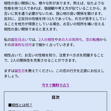
相性の良い関係にも、様々な形があります。例えば、似たような
性格を持つ2人であれば、価値観や考え方が似ていることから、お
互いに気を遣う必要がないため、居心地の良い関係を築けます。
反対に、正反対の性格を持つ2人であっても、片方が苦手としてい
ることを他方が得意としている場合、お互いの短所を補い合える
相性の良い関係であると言えます。
私の
誕生日占い
では、
2人の相性
や
あの人の気持ち
、
恋の転機
から
その
具体的な日付
まで細かく占っていきます。
相性占いで、お互いの性格を知り、注意すべき点を把握すること
で、2人の関係性を充実させることができます。
まずは
誕生日
を教えてください。この恋の行方を正直にお伝えし
ましょう。
今すぐ無料で占う
目次
■相性とは何？