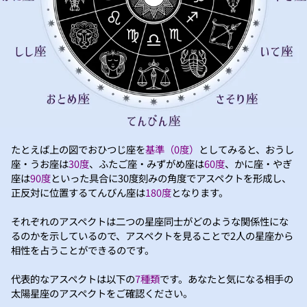
たとえば上の図でおひつじ座を
基準（0度）
としてみると、おうし
座・うお座は
30度
、ふたご座・みずがめ座は
60度
、かに座・やぎ
座は
90度
といった具合に30度刻みの角度でアスペクトを形成し、
正反対に位置するてんびん座は
180度
となります。
それぞれのアスペクトは二つの星座同士がどのような関係性にな
るのかを示しているので、アスペクトを見ることで2人の星座から
相性を占うことができるのです。
代表的なアスペクトは以下の
7種類
です。あなたと気になる相手の
太陽星座のアスペクトをご確認ください。