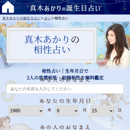
真木あかりの誕生日占い
＞
占い
＞
相性占い
真木あかり
の
相性占い
相性占い｜生年月日で
2人の恋愛相性・結婚相性を無料鑑定
年
月
日