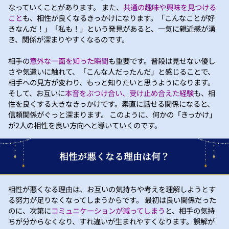
なっていくことがあります。 また、
共通の趣味や興味を見つける
こと
も、相性が良くなるきっかけになります。「こんなことが好
きなんだ！」「私も！」という発見があると、一気に親近感が湧
き、関係が深まりやすくなるのです。
相手の
意外な一面を知った瞬間
も重要です。普段は見せない優し
さや気遣いに触れて、「こんな人だったんだ」と感じることで、
相手への見方が変わり、もっと知りたいと思うようになります。
そして、お互いに
本音をぶつけ合い、受け止め合えた経験
も、相
性を良くする大きなきっかけです。素直に話せる関係になると、
信頼関係がぐっと深まります。 このように、何かの「きっかけ」
が2人の相性を良い方向へと導いていくのです。
相性が悪くなる理由は何？
相性が悪くなる理由は、お互いの気持ちや考えを理解しようとす
る努力が足りなくなってしまうからです。 最初は良い関係だった
のに、次第に
コミュニケーションが減ってしまう
と、相手の気持
ちが分からなくなり、すれ違いが生まれやすくなります。誤解が