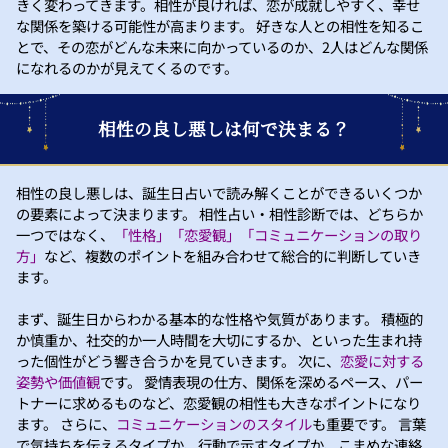
きく変わってきます。相性が良ければ、恋が成就しやすく、幸せ
な関係を築ける可能性が高まります。 好きな人との相性を知るこ
とで、その恋がどんな未来に向かっているのか、2人はどんな関係
になれるのかが見えてくるのです。
相性の良し悪しは何で決まる？
相性の良し悪しは、誕生日占いで読み解くことができるいくつか
の要素によって決まります。 相性占い・相性診断では、どちらか
一つではなく、
「性格」「恋愛観」「コミュニケーションの取り
方」
など、複数のポイントを組み合わせて総合的に判断していき
ます。
まず、誕生日からわかる基本的な性格や気質があります。 積極的
か慎重か、社交的か一人時間を大切にするか、といった生まれ持
った個性がどう響き合うかを見ていきます。 次に、
恋愛に対する
姿勢や価値観
です。 愛情表現の仕方、関係を深めるペース、パー
トナーに求めるものなど、恋愛観の相性も大きなポイントになり
ます。 さらに、
コミュニケーションのスタイル
も重要です。 言葉
で気持ちを伝えるタイプか、行動で示すタイプか、こまめな連絡