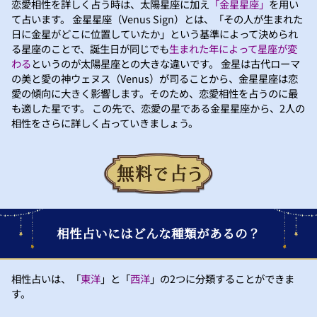
恋愛相性を詳しく占う時は、太陽星座に加え
「金星星座」
を用い
て占います。 金星星座（Venus Sign）とは、「その人が生まれた
日に金星がどこに位置していたか」という基準によって決められ
る星座のことで、誕生日が同じでも
生まれた年によって星座が変
わる
というのが太陽星座との大きな違いです。 金星は古代ローマ
の美と愛の神ウェヌス（Venus）が司ることから、金星星座は恋
愛の傾向に大きく影響します。そのため、恋愛相性を占うのに最
も適した星です。 この先で、恋愛の星である金星星座から、2人の
相性をさらに詳しく占っていきましょう。
相性占いにはどんな種類があるの？
相性占いは、「
東洋
」と「
西洋
」の2つに分類することができま
す。