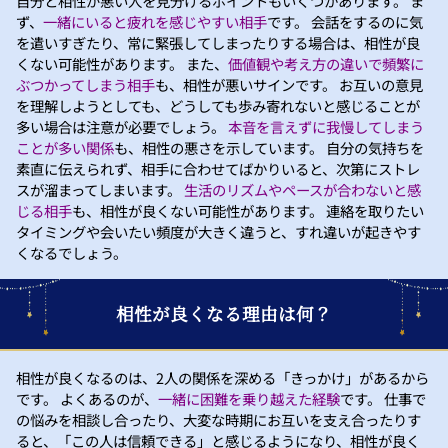
自分と相性が悪い人を見分けるポイントもいくつかあります。 ま
ず、
一緒にいると疲れを感じやすい相手
です。 会話をするのに気
を遣いすぎたり、常に緊張してしまったりする場合は、相性が良
くない可能性があります。 また、
価値観や考え方の違いで頻繁に
ぶつかってしまう相手
も、相性が悪いサインです。 お互いの意見
を理解しようとしても、どうしても歩み寄れないと感じることが
多い場合は注意が必要でしょう。
本音を言えずに我慢してしまう
ことが多い関係
も、相性の悪さを示しています。 自分の気持ちを
素直に伝えられず、相手に合わせてばかりいると、次第にストレ
スが溜まってしまいます。
生活のリズムやペースが合わないと感
じる相手
も、相性が良くない可能性があります。 連絡を取りたい
タイミングや会いたい頻度が大きく違うと、すれ違いが起きやす
くなるでしょう。
相性が良くなる理由は何？
相性が良くなるのは、2人の関係を深める「きっかけ」があるから
です。 よくあるのが、
一緒に困難を乗り越えた経験
です。 仕事で
の悩みを相談し合ったり、大変な時期にお互いを支え合ったりす
ると、「この人は信頼できる」と感じるようになり、相性が良く