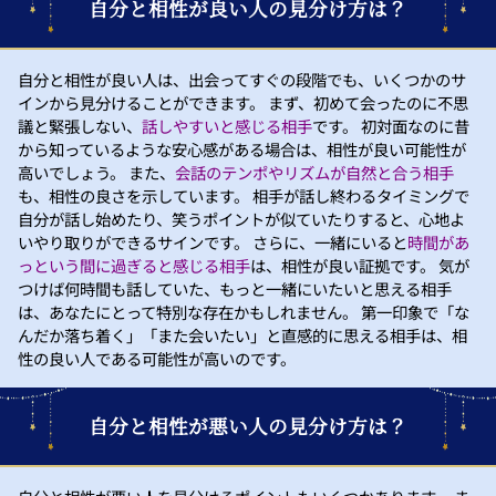
自分と相性が良い人の見分け方は？
自分と相性が良い人は、出会ってすぐの段階でも、いくつかのサ
インから見分けることができます。 まず、初めて会ったのに不思
議と緊張しない、
話しやすいと感じる相手
です。 初対面なのに昔
から知っているような安心感がある場合は、相性が良い可能性が
高いでしょう。 また、
会話のテンポやリズムが自然と合う相手
も、相性の良さを示しています。 相手が話し終わるタイミングで
自分が話し始めたり、笑うポイントが似ていたりすると、心地よ
いやり取りができるサインです。 さらに、一緒にいると
時間があ
っという間に過ぎると感じる相手
は、相性が良い証拠です。 気が
つけば何時間も話していた、もっと一緒にいたいと思える相手
は、あなたにとって特別な存在かもしれません。 第一印象で「な
んだか落ち着く」「また会いたい」と直感的に思える相手は、相
性の良い人である可能性が高いのです。
自分と相性が悪い人の見分け方は？