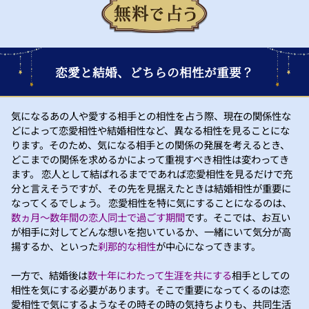
恋愛と結婚、どちらの相性が重要？
気になるあの人や愛する相手との相性を占う際、現在の関係性な
どによって恋愛相性や結婚相性など、異なる相性を見ることにな
ります。そのため、気になる相手との関係の発展を考えるとき、
どこまでの関係を求めるかによって重視すべき相性は変わってき
ます。 恋人として結ばれるまでであれば恋愛相性を見るだけで充
分と言えそうですが、その先を見据えたときは結婚相性が重要に
なってくるでしょう。 恋愛相性を特に気にすることになるのは、
数ヵ月～数年間の恋人同士で過ごす期間
です。そこでは、お互い
が相手に対してどんな想いを抱いているか、一緒にいて気分が高
揚するか、といった
刹那的な相性
が中心になってきます。
一方で、結婚後は
数十年にわたって生涯を共にする
相手としての
相性を気にする必要があります。そこで重要になってくるのは恋
愛相性で気にするようなその時その時の気持ちよりも、共同生活