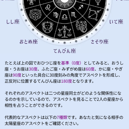
たとえば上の図でおひつじ座を
基準（0度）
としてみると、おうし
座・うお座は
30度
、ふたご座・みずがめ座は
60度
、かに座・やぎ
座は
90度
といった具合に30度刻みの角度でアスペクトを形成し、
正反対に位置するてんびん座は
180度
となります。
それぞれのアスペクトは二つの星座同士がどのような関係性にな
るのかを示しているので、アスペクトを見ることで2人の星座から
相性を占うことができるのです。
代表的なアスペクトは以下の
7種類
です。あなたと気になる相手の
太陽星座のアスペクトをご確認ください。