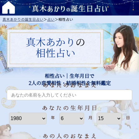
真木あかりの誕生日占い
＞
占い
＞
相性占い
真木あかり
の
相性占い
相性占い｜生年月日で
2人の恋愛相性・結婚相性を無料鑑定
年
月
日