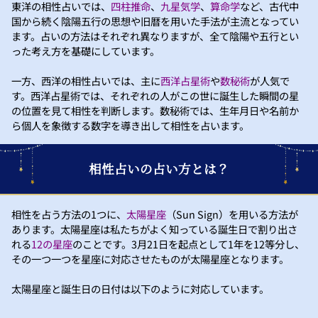
東洋の相性占いでは、
四柱推命
、
九星気学
、
算命学
など、古代中
国から続く陰陽五行の思想や旧暦を用いた手法が主流となってい
ます。占いの方法はそれぞれ異なりますが、全て陰陽や五行とい
った考え方を基礎にしています。
一方、西洋の相性占いでは、主に
西洋占星術
や
数秘術
が人気で
す。西洋占星術では、それぞれの人がこの世に誕生した瞬間の星
の位置を見て相性を判断します。数秘術では、生年月日や名前か
ら個人を象徴する数字を導き出して相性を占います。
相性占いの占い方とは？
相性を占う方法の1つに、
太陽星座
（Sun Sign）を用いる方法が
あります。太陽星座は私たちがよく知っている誕生日で割り出さ
れる
12の星座
のことです。3月21日を起点として1年を12等分し、
その一つ一つを星座に対応させたものが太陽星座となります。
太陽星座と誕生日の日付は以下のように対応しています。