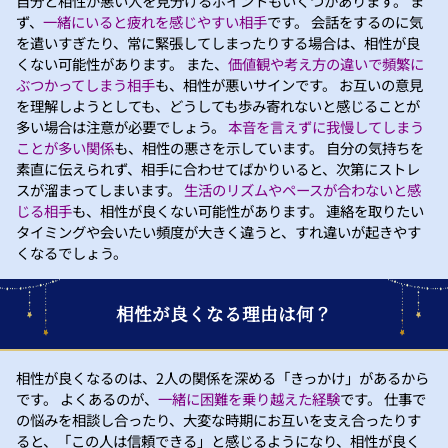
自分と相性が悪い人を見分けるポイントもいくつかあります。 ま
ず、
一緒にいると疲れを感じやすい相手
です。 会話をするのに気
を遣いすぎたり、常に緊張してしまったりする場合は、相性が良
くない可能性があります。 また、
価値観や考え方の違いで頻繁に
ぶつかってしまう相手
も、相性が悪いサインです。 お互いの意見
を理解しようとしても、どうしても歩み寄れないと感じることが
多い場合は注意が必要でしょう。
本音を言えずに我慢してしまう
ことが多い関係
も、相性の悪さを示しています。 自分の気持ちを
素直に伝えられず、相手に合わせてばかりいると、次第にストレ
スが溜まってしまいます。
生活のリズムやペースが合わないと感
じる相手
も、相性が良くない可能性があります。 連絡を取りたい
タイミングや会いたい頻度が大きく違うと、すれ違いが起きやす
くなるでしょう。
相性が良くなる理由は何？
相性が良くなるのは、2人の関係を深める「きっかけ」があるから
です。 よくあるのが、
一緒に困難を乗り越えた経験
です。 仕事で
の悩みを相談し合ったり、大変な時期にお互いを支え合ったりす
ると、「この人は信頼できる」と感じるようになり、相性が良く