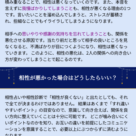
積み重なることで、相性は悪くなっていくのです。 また、本音を
言えずに
我慢ばかりしてしまうこと
も、相性が悪くなる理由の1つ
です。言いたいことを溜め込んでしまうと、ストレスが蓄積さ
れ、些細なことでもイライラしてしまうようになります。
相手への
思いやりや感謝の気持ちを忘れてしまうこと
も、関係を
悪化させる原因です。当たり前だと思って相手の良いところを見
なくなると、不満ばかりが目につくようになり、相性は悪くなっ
ていきます。 このように、相性の悪化は、2人の関係への向き合い
方が変わってしまうことで起こるのです。
相性が悪かった場合はどうしたらいい？
相性占いや相性診断で「相性が良くない」と出たとしても、それ
で全てが決まるわけではありません。 結果はあくまで「すれ違い
やすいポイント」の目安なので、意識して向き合えば、関係を良
い方向に整えていくことは十分に可能です。 どこが噛み合いにく
いポイントなのかを知り、お互いの違いを前提にしたコミュニケ
ーションを意識することで、必要以上にぶつからずに済むように
なります。