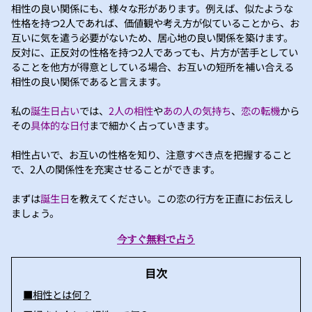
相性の良い関係にも、様々な形があります。例えば、似たような
性格を持つ2人であれば、価値観や考え方が似ていることから、お
互いに気を遣う必要がないため、居心地の良い関係を築けます。
反対に、正反対の性格を持つ2人であっても、片方が苦手としてい
ることを他方が得意としている場合、お互いの短所を補い合える
相性の良い関係であると言えます。
私の
誕生日占い
では、
2人の相性
や
あの人の気持ち
、
恋の転機
から
その
具体的な日付
まで細かく占っていきます。
相性占いで、お互いの性格を知り、注意すべき点を把握すること
で、2人の関係性を充実させることができます。
まずは
誕生日
を教えてください。この恋の行方を正直にお伝えし
ましょう。
今すぐ無料で占う
目次
■相性とは何？