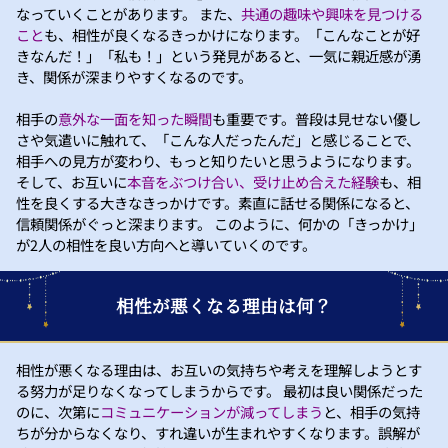
なっていくことがあります。 また、
共通の趣味や興味を見つける
こと
も、相性が良くなるきっかけになります。「こんなことが好
きなんだ！」「私も！」という発見があると、一気に親近感が湧
き、関係が深まりやすくなるのです。
相手の
意外な一面を知った瞬間
も重要です。普段は見せない優し
さや気遣いに触れて、「こんな人だったんだ」と感じることで、
相手への見方が変わり、もっと知りたいと思うようになります。
そして、お互いに
本音をぶつけ合い、受け止め合えた経験
も、相
性を良くする大きなきっかけです。素直に話せる関係になると、
信頼関係がぐっと深まります。 このように、何かの「きっかけ」
が2人の相性を良い方向へと導いていくのです。
相性が悪くなる理由は何？
相性が悪くなる理由は、お互いの気持ちや考えを理解しようとす
る努力が足りなくなってしまうからです。 最初は良い関係だった
のに、次第に
コミュニケーションが減ってしまう
と、相手の気持
ちが分からなくなり、すれ違いが生まれやすくなります。誤解が