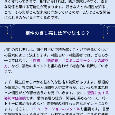
きく変わってきます。相性が良ければ、恋が成就しやすく、幸せ
な関係を築ける可能性が高まります。 好きな人との相性を知るこ
とで、その恋がどんな未来に向かっているのか、2人はどんな関係
になれるのかが見えてくるのです。
相性の良し悪しは何で決まる？
相性の良し悪しは、誕生日占いで読み解くことができるいくつか
の要素によって決まります。 相性占い・相性診断では、どちらか
一つではなく、
「性格」「恋愛観」「コミュニケーションの取り
方」
など、複数のポイントを組み合わせて総合的に判断していき
ます。
まず、誕生日からわかる基本的な性格や気質があります。 積極的
か慎重か、社交的か一人時間を大切にするか、といった生まれ持
った個性がどう響き合うかを見ていきます。 次に、
恋愛に対する
姿勢や価値観
です。 愛情表現の仕方、関係を深めるペース、パー
トナーに求めるものなど、恋愛観の相性も大きなポイントになり
ます。 さらに、
コミュニケーションのスタイル
も重要です。 言葉
で気持ちを伝えるタイプか、行動で示すタイプか、こまめな連絡