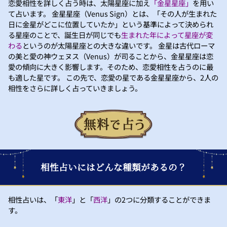
恋愛相性を詳しく占う時は、太陽星座に加え
「金星星座」
を用い
て占います。 金星星座（Venus Sign）とは、「その人が生まれた
日に金星がどこに位置していたか」という基準によって決められ
る星座のことで、誕生日が同じでも
生まれた年によって星座が変
わる
というのが太陽星座との大きな違いです。 金星は古代ローマ
の美と愛の神ウェヌス（Venus）が司ることから、金星星座は恋
愛の傾向に大きく影響します。そのため、恋愛相性を占うのに最
も適した星です。 この先で、恋愛の星である金星星座から、2人の
相性をさらに詳しく占っていきましょう。
相性占いにはどんな種類があるの？
相性占いは、「
東洋
」と「
西洋
」の2つに分類することができま
す。