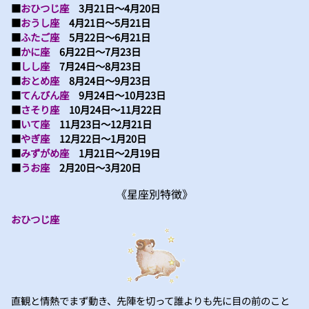
■
おひつじ座
3月21日～4月20日
■
おうし座
4月21日～5月21日
■
ふたご座
5月22日～6月21日
■
かに座
6月22日～7月23日
■
しし座
7月24日～8月23日
■
おとめ座
8月24日～9月23日
■
てんびん座
9月24日～10月23日
■
さそり座
10月24日～11月22日
■
いて座
11月23日～12月21日
■
やぎ座
12月22日～1月20日
■
みずがめ座
1月21日～2月19日
■
うお座
2月20日～3月20日
《星座別特徴》
おひつじ座
直観と情熱でまず動き、先陣を切って誰よりも先に目の前のこと