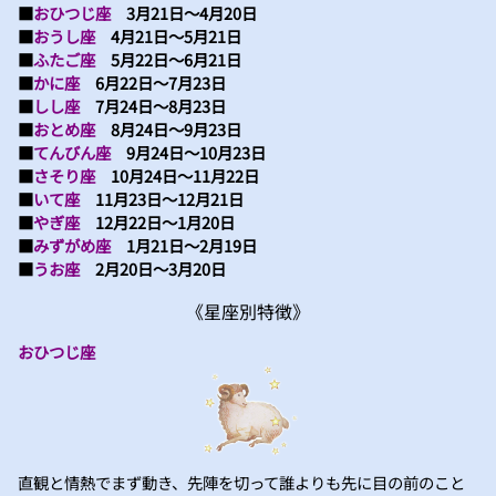
■
おひつじ座
3月21日～4月20日
■
おうし座
4月21日～5月21日
■
ふたご座
5月22日～6月21日
■
かに座
6月22日～7月23日
■
しし座
7月24日～8月23日
■
おとめ座
8月24日～9月23日
■
てんびん座
9月24日～10月23日
■
さそり座
10月24日～11月22日
■
いて座
11月23日～12月21日
■
やぎ座
12月22日～1月20日
■
みずがめ座
1月21日～2月19日
■
うお座
2月20日～3月20日
《星座別特徴》
おひつじ座
直観と情熱でまず動き、先陣を切って誰よりも先に目の前のこと