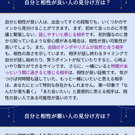
自分と相性が良い人の見分け方は？
自分と相性が良い人は、出会ってすぐの段階でも、いくつかのサ
インから見分けることができます。 まず、初めて会ったのに不思
議と緊張しない、
話しやすいと感じる相手
です。 初対面なのに昔
から知っているような安心感がある場合は、相性が良い可能性が
高いでしょう。 また、
会話のテンポやリズムが自然と合う相手
も、相性の良さを示しています。 相手が話し終わるタイミングで
自分が話し始めたり、笑うポイントが似ていたりすると、心地よ
いやり取りができるサインです。 さらに、一緒にいると
時間があ
っという間に過ぎると感じる相手
は、相性が良い証拠です。 気が
つけば何時間も話していた、もっと一緒にいたいと思える相手
は、あなたにとって特別な存在かもしれません。 第一印象で「な
んだか落ち着く」「また会いたい」と直感的に思える相手は、相
性の良い人である可能性が高いのです。
自分と相性が悪い人の見分け方は？