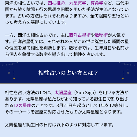
東洋の相性占いでは、
四柱推命
、
九星気学
、
算命学
など、古代中
国から続く陰陽五行の思想や旧暦を用いた手法が主流となってい
ます。占いの方法はそれぞれ異なりますが、全て陰陽や五行とい
った考え方を基礎にしています。
一方、西洋の相性占いでは、主に
西洋占星術
や
数秘術
が人気で
す。西洋占星術では、それぞれの人がこの世に誕生した瞬間の星
の位置を見て相性を判断します。数秘術では、生年月日や名前か
ら個人を象徴する数字を導き出して相性を占います。
相性占いの占い方とは？
相性を占う方法の1つに、
太陽星座
（Sun Sign）を用いる方法が
あります。太陽星座は私たちがよく知っている誕生日で割り出さ
れる
12の星座
のことです。3月21日を起点として1年を12等分し、
その一つ一つを星座に対応させたものが太陽星座となります。
太陽星座と誕生日の日付は以下のように対応しています。