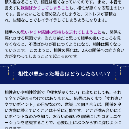
積み重なることで、相性は悪くなっていくのです。 また、本音を
言えずに
我慢ばかりしてしまうこと
も、相性が悪くなる理由の1つ
です。言いたいことを溜め込んでしまうと、ストレスが蓄積さ
れ、些細なことでもイライラしてしまうようになります。
相手への
思いやりや感謝の気持ちを忘れてしまうこと
も、関係を
悪化させる原因です。当たり前だと思って相手の良いところを見
なくなると、不満ばかりが目につくようになり、相性は悪くなっ
ていきます。 このように、相性の悪化は、2人の関係への向き合い
方が変わってしまうことで起こるのです。
相性が悪かった場合はどうしたらいい？
相性占いや相性診断で「相性が良くない」と出たとしても、それ
で全てが決まるわけではありません。 結果はあくまで「すれ違い
やすいポイント」の目安なので、意識して向き合えば、関係を良
い方向に整えていくことは十分に可能です。 どこが噛み合いにく
いポイントなのかを知り、お互いの違いを前提にしたコミュニケ
ーションを意識することで、必要以上にぶつからずに済むように
なります。