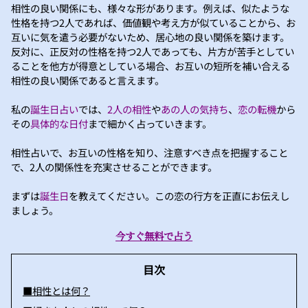
相性の良い関係にも、様々な形があります。例えば、似たような
性格を持つ2人であれば、価値観や考え方が似ていることから、お
互いに気を遣う必要がないため、居心地の良い関係を築けます。
反対に、正反対の性格を持つ2人であっても、片方が苦手としてい
ることを他方が得意としている場合、お互いの短所を補い合える
相性の良い関係であると言えます。
私の
誕生日占い
では、
2人の相性
や
あの人の気持ち
、
恋の転機
から
その
具体的な日付
まで細かく占っていきます。
相性占いで、お互いの性格を知り、注意すべき点を把握すること
で、2人の関係性を充実させることができます。
まずは
誕生日
を教えてください。この恋の行方を正直にお伝えし
ましょう。
今すぐ無料で占う
目次
■相性とは何？