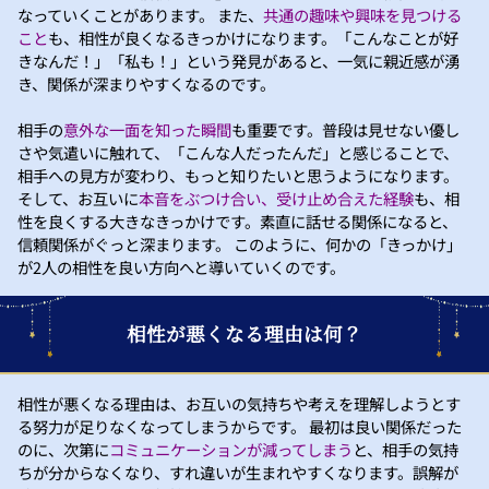
なっていくことがあります。 また、
共通の趣味や興味を見つける
こと
も、相性が良くなるきっかけになります。「こんなことが好
きなんだ！」「私も！」という発見があると、一気に親近感が湧
き、関係が深まりやすくなるのです。
相手の
意外な一面を知った瞬間
も重要です。普段は見せない優し
さや気遣いに触れて、「こんな人だったんだ」と感じることで、
相手への見方が変わり、もっと知りたいと思うようになります。
そして、お互いに
本音をぶつけ合い、受け止め合えた経験
も、相
性を良くする大きなきっかけです。素直に話せる関係になると、
信頼関係がぐっと深まります。 このように、何かの「きっかけ」
が2人の相性を良い方向へと導いていくのです。
相性が悪くなる理由は何？
相性が悪くなる理由は、お互いの気持ちや考えを理解しようとす
る努力が足りなくなってしまうからです。 最初は良い関係だった
のに、次第に
コミュニケーションが減ってしまう
と、相手の気持
ちが分からなくなり、すれ違いが生まれやすくなります。誤解が