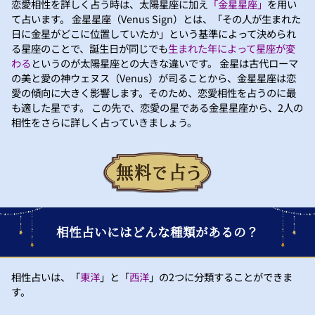
恋愛相性を詳しく占う時は、太陽星座に加え
「金星星座」
を用い
て占います。 金星星座（Venus Sign）とは、「その人が生まれた
日に金星がどこに位置していたか」という基準によって決められ
る星座のことで、誕生日が同じでも
生まれた年によって星座が変
わる
というのが太陽星座との大きな違いです。 金星は古代ローマ
の美と愛の神ウェヌス（Venus）が司ることから、金星星座は恋
愛の傾向に大きく影響します。そのため、恋愛相性を占うのに最
も適した星です。 この先で、恋愛の星である金星星座から、2人の
相性をさらに詳しく占っていきましょう。
相性占いにはどんな種類があるの？
相性占いは、「
東洋
」と「
西洋
」の2つに分類することができま
す。