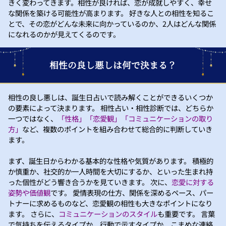
きく変わってきます。相性が良ければ、恋が成就しやすく、幸せ
な関係を築ける可能性が高まります。 好きな人との相性を知るこ
とで、その恋がどんな未来に向かっているのか、2人はどんな関係
になれるのかが見えてくるのです。
相性の良し悪しは何で決まる？
相性の良し悪しは、誕生日占いで読み解くことができるいくつか
の要素によって決まります。 相性占い・相性診断では、どちらか
一つではなく、
「性格」「恋愛観」「コミュニケーションの取り
方」
など、複数のポイントを組み合わせて総合的に判断していき
ます。
まず、誕生日からわかる基本的な性格や気質があります。 積極的
か慎重か、社交的か一人時間を大切にするか、といった生まれ持
った個性がどう響き合うかを見ていきます。 次に、
恋愛に対する
姿勢や価値観
です。 愛情表現の仕方、関係を深めるペース、パー
トナーに求めるものなど、恋愛観の相性も大きなポイントになり
ます。 さらに、
コミュニケーションのスタイル
も重要です。 言葉
で気持ちを伝えるタイプか、行動で示すタイプか、こまめな連絡