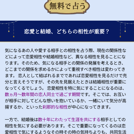
恋愛と結婚、どちらの相性が重要？
気になるあの人や愛する相手との相性を占う際、現在の関係性な
どによって恋愛相性や結婚相性など、異なる相性を見ることにな
ります。そのため、気になる相手との関係の発展を考えるとき、
どこまでの関係を求めるかによって重視すべき相性は変わってき
ます。 恋人として結ばれるまでであれば恋愛相性を見るだけで充
分と言えそうですが、その先を見据えたときは結婚相性が重要に
なってくるでしょう。 恋愛相性を特に気にすることになるのは、
数ヵ月～数年間の恋人同士で過ごす期間
です。そこでは、お互い
が相手に対してどんな想いを抱いているか、一緒にいて気分が高
揚するか、といった
刹那的な相性
が中心になってきます。
一方で、結婚後は
数十年にわたって生涯を共にする
相手としての
相性を気にする必要があります。そこで重要になってくるのは恋
愛相性で気にするようなその時その時の気持ちよりも、共同生活