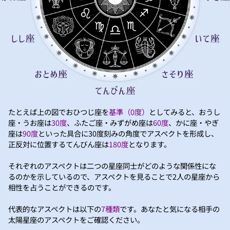
たとえば上の図でおひつじ座を
基準（0度）
としてみると、おうし
座・うお座は
30度
、ふたご座・みずがめ座は
60度
、かに座・やぎ
座は
90度
といった具合に30度刻みの角度でアスペクトを形成し、
正反対に位置するてんびん座は
180度
となります。
それぞれのアスペクトは二つの星座同士がどのような関係性にな
るのかを示しているので、アスペクトを見ることで2人の星座から
相性を占うことができるのです。
代表的なアスペクトは以下の
7種類
です。あなたと気になる相手の
太陽星座のアスペクトをご確認ください。