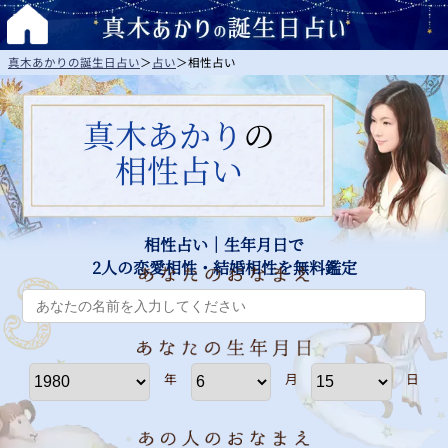
真木あかりの誕生日占い
＞
占い
＞
相性占い
真木あかり
の
相性占い
相性占い｜生年月日で
2人の恋愛相性・結婚相性を無料鑑定
年
月
日