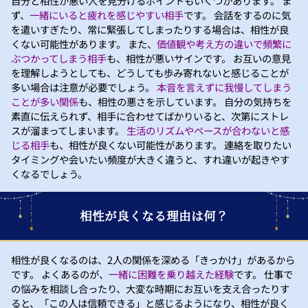
自分と相性が悪い人を見分けるポイントもいくつかあります。 ま
ず、
一緒にいると疲れを感じやすい相手
です。 会話をするのに気
を遣いすぎたり、常に緊張してしまったりする場合は、相性が良
くない可能性があります。 また、
価値観や考え方の違いで頻繁に
ぶつかってしまう相手
も、相性が悪いサインです。 お互いの意見
を理解しようとしても、どうしても歩み寄れないと感じることが
多い場合は注意が必要でしょう。
本音を言えずに我慢してしまう
ことが多い関係
も、相性の悪さを示しています。 自分の気持ちを
素直に伝えられず、相手に合わせてばかりいると、次第にストレ
スが溜まってしまいます。
生活のリズムやペースが合わないと感
じる相手
も、相性が良くない可能性があります。 連絡を取りたい
タイミングや会いたい頻度が大きく違うと、すれ違いが起きやす
くなるでしょう。
相性が良くなる理由は何？
相性が良くなるのは、2人の関係を深める「きっかけ」があるから
です。 よくあるのが、
一緒に困難を乗り越えた経験
です。 仕事で
の悩みを相談し合ったり、大変な時期にお互いを支え合ったりす
ると、「この人は信頼できる」と感じるようになり、相性が良く