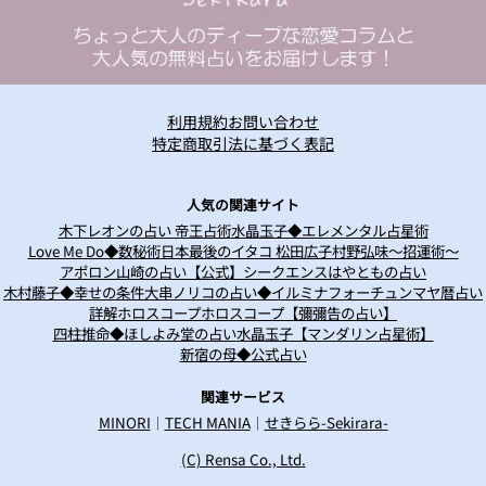
利用規約
お問い合わせ
特定商取引法に基づく表記
人気の関連サイト
木下レオンの占い 帝王占術
水晶玉子◆エレメンタル占星術
Love Me Do◆数秘術
日本最後のイタコ 松田広子
村野弘味～招運術～
アポロン山崎の占い
【公式】シークエンスはやともの占い
木村藤子◆幸せの条件
大串ノリコの占い◆イルミナフォーチュン
マヤ暦占い
詳解ホロスコープ
ホロスコープ【彌彌告の占い】
四柱推命◆ほしよみ堂の占い
水晶玉子【マンダリン占星術】
新宿の母◆公式占い
関連サービス
MINORI
TECH MANIA
せきらら-Sekirara-
｜
｜
(C) Rensa Co., Ltd.