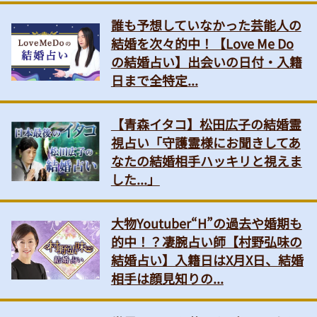
誰も予想していなかった芸能人の
結婚を次々的中！【Love Me Do
の結婚占い】出会いの日付・入籍
日まで全特定...
【青森イタコ】松田広子の結婚霊
視占い「守護霊様にお聞きしてあ
なたの結婚相手ハッキリと視えま
した...」
大物Youtuber“H”の過去や婚期も
的中！？凄腕占い師【村野弘味の
結婚占い】入籍日はX月X日、結婚
相手は顔見知りの...