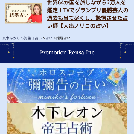
世界64か国を旅しながら2万人を
鑑定！TVでグランプリ優勝芸人の
過去も当て尽くし、驚愕させた占
い師【大串ノリコの占い】
真木あかりの誕生日占い
＞
占い
＞
婚期占い
Promotion Rensa.Inc