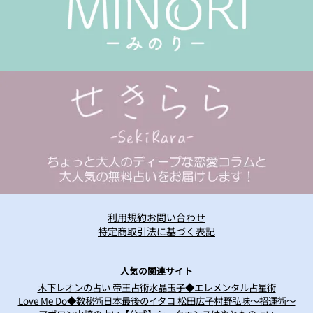
利用規約
お問い合わせ
特定商取引法に基づく表記
人気の関連サイト
木下レオンの占い 帝王占術
水晶玉子◆エレメンタル占星術
Love Me Do◆数秘術
日本最後のイタコ 松田広子
村野弘味～招運術～