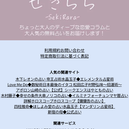
利用規約
お問い合わせ
特定商取引法に基づく表記
人気の関連サイト
木下レオンの占い 帝王占術
水晶玉子◆エレメンタル占星術
Love Me Do◆数秘術
日本最後のイタコ 松田広子
村野弘味～招運術～
アポロン山崎の占い
【公式】シークエンスはやともの占い
木村藤子◆幸せの条件
大串ノリコの占い◆イルミナフォーチュン
マヤ暦占い
詳解ホロスコープ
ホロスコープ【彌彌告の占い】
四柱推命◆ほしよみ堂の占い
水晶玉子【マンダリン占星術】
新宿の母◆公式占い
関連サービス