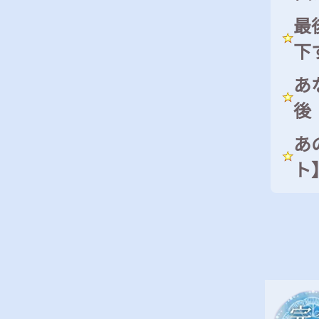
最
下
あ
後
あ
ト