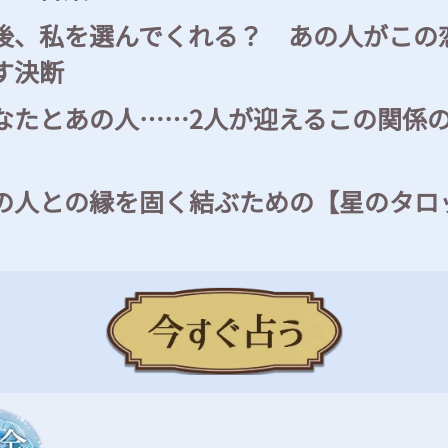
後、私を選んでくれる？ あの人がこの
す決断
なたとあの人……2人が迎えるこの関係
の人との縁を固く結ぶための【星のタロ
】