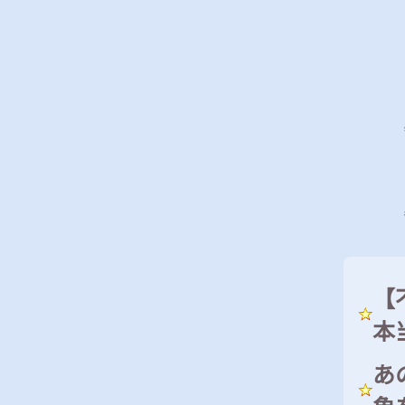
【
本
あ