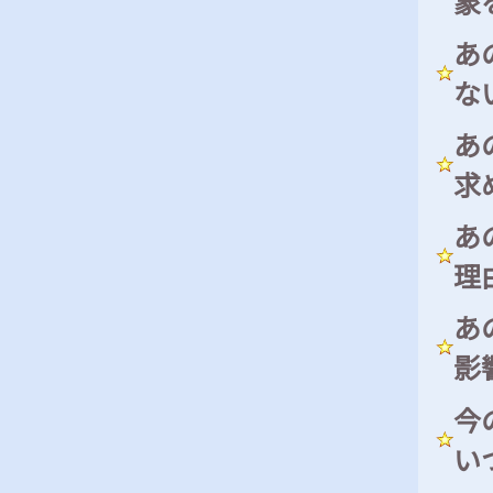
象
あ
な
あ
求
あ
理
あ
影
今
い