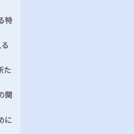
る特
える
新た
の関
めに