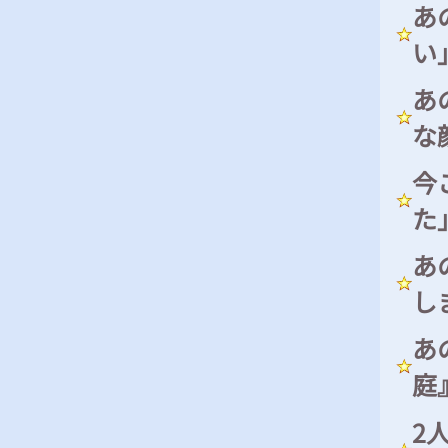
あ
い
あ
な
今
た
あ
し
あ
庭
2