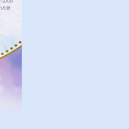
…2人の
れた状