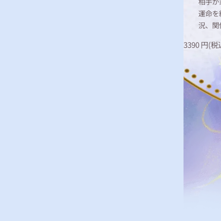
相手が
運命を
況、関
3390
円(税