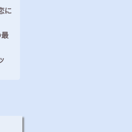
恋に
の最
ッ