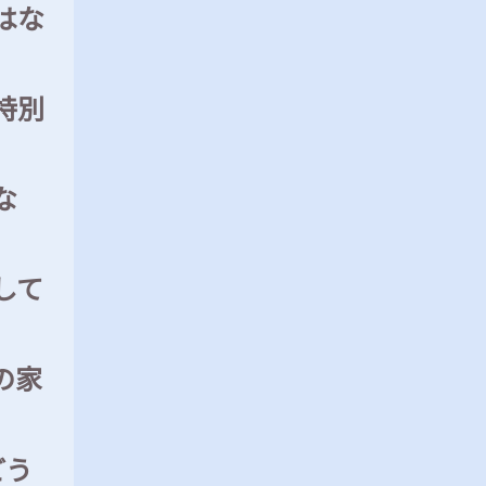
はな
特別
な
して
の家
どう