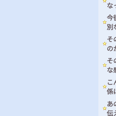
な
今
別
そ
の
そ
な
こ
係
あ
伝