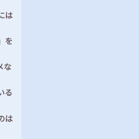
には
」を
メな
いる
のは