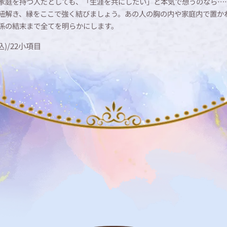
家庭を持つ人だとしても、「生涯を共にしたい」と本気で想うのなら…
紐解き、縁をここで強く結びましょう。あの人の胸の内や家庭内で置か
係の結末まで全てを明らかにします。
込)
/
22
小項目