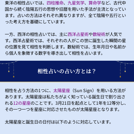
東洋の相性占いでは、
四柱推命
、
九星気学
、
算命学
など、古代中
国から続く陰陽五行の思想や旧暦を用いた手法が主流となってい
ます。占いの方法はそれぞれ異なりますが、全て陰陽や五行とい
った考え方を基礎にしています。
一方、西洋の相性占いでは、主に
西洋占星術
や
数秘術
が人気で
す。西洋占星術では、それぞれの人がこの世に誕生した瞬間の星
の位置を見て相性を判断します。数秘術では、生年月日や名前か
ら個人を象徴する数字を導き出して相性を占います。
相性占いの占い方とは？
相性を占う方法の1つに、
太陽星座
（Sun Sign）を用いる方法が
あります。太陽星座は私たちがよく知っている誕生日で割り出さ
れる
12の星座
のことです。3月21日を起点として1年を12等分し、
その一つ一つを星座に対応させたものが太陽星座となります。
太陽星座と誕生日の日付は以下のように対応しています。