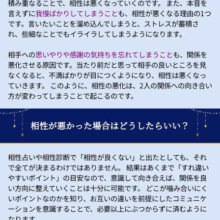
積み重なることで、相性は悪くなっていくのです。 また、本音を
言えずに
我慢ばかりしてしまうこと
も、相性が悪くなる理由の1つ
です。言いたいことを溜め込んでしまうと、ストレスが蓄積さ
れ、些細なことでもイライラしてしまうようになります。
相手への
思いやりや感謝の気持ちを忘れてしまうこと
も、関係を
悪化させる原因です。当たり前だと思って相手の良いところを見
なくなると、不満ばかりが目につくようになり、相性は悪くなっ
ていきます。 このように、相性の悪化は、2人の関係への向き合い
方が変わってしまうことで起こるのです。
相性が悪かった場合はどうしたらいい？
相性占いや相性診断で「相性が良くない」と出たとしても、それ
で全てが決まるわけではありません。 結果はあくまで「すれ違い
やすいポイント」の目安なので、意識して向き合えば、関係を良
い方向に整えていくことは十分に可能です。 どこが噛み合いにく
いポイントなのかを知り、お互いの違いを前提にしたコミュニケ
ーションを意識することで、必要以上にぶつからずに済むように
なります。