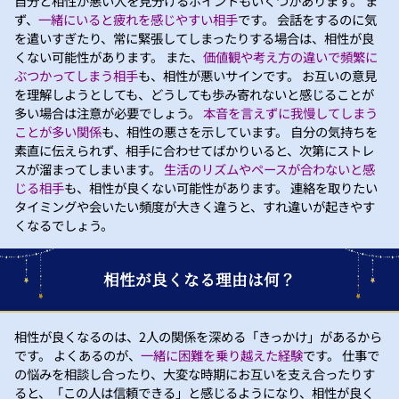
自分と相性が悪い人を見分けるポイントもいくつかあります。 ま
ず、
一緒にいると疲れを感じやすい相手
です。 会話をするのに気
を遣いすぎたり、常に緊張してしまったりする場合は、相性が良
くない可能性があります。 また、
価値観や考え方の違いで頻繁に
ぶつかってしまう相手
も、相性が悪いサインです。 お互いの意見
を理解しようとしても、どうしても歩み寄れないと感じることが
多い場合は注意が必要でしょう。
本音を言えずに我慢してしまう
ことが多い関係
も、相性の悪さを示しています。 自分の気持ちを
素直に伝えられず、相手に合わせてばかりいると、次第にストレ
スが溜まってしまいます。
生活のリズムやペースが合わないと感
じる相手
も、相性が良くない可能性があります。 連絡を取りたい
タイミングや会いたい頻度が大きく違うと、すれ違いが起きやす
くなるでしょう。
相性が良くなる理由は何？
相性が良くなるのは、2人の関係を深める「きっかけ」があるから
です。 よくあるのが、
一緒に困難を乗り越えた経験
です。 仕事で
の悩みを相談し合ったり、大変な時期にお互いを支え合ったりす
ると、「この人は信頼できる」と感じるようになり、相性が良く