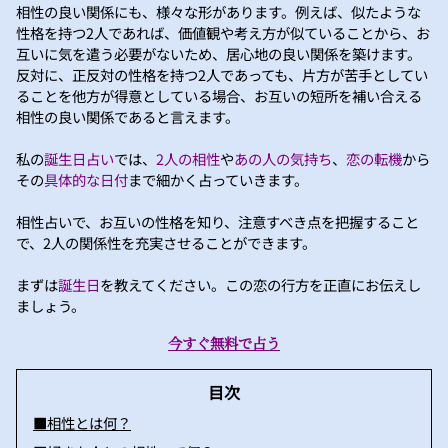
相性の良い関係にも、様々な形があります。例えば、似たような
性格を持つ2人であれば、価値観や考え方が似ていることから、お
互いに気を遣う必要がないため、居心地の良い関係を築けます。
反対に、正反対の性格を持つ2人であっても、片方が苦手としてい
ることを他方が得意としている場合、お互いの短所を補い合える
相性の良い関係であると言えます。
私の
誕生日占い
では、
2人の相性
や
あの人の気持ち
、
恋の転機
から
その
具体的な日付
まで細かく占っていきます。
相性占いで、お互いの性格を知り、注意すべき点を把握すること
で、2人の関係性を充実させることができます。
まずは
誕生日
を教えてください。この恋の行方を正直にお伝えし
ましょう。
今すぐ無料で占う
目次
■相性とは何？