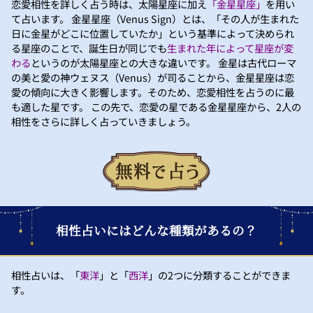
恋愛相性を詳しく占う時は、太陽星座に加え
「金星星座」
を用い
て占います。 金星星座（Venus Sign）とは、「その人が生まれた
日に金星がどこに位置していたか」という基準によって決められ
る星座のことで、誕生日が同じでも
生まれた年によって星座が変
わる
というのが太陽星座との大きな違いです。 金星は古代ローマ
の美と愛の神ウェヌス（Venus）が司ることから、金星星座は恋
愛の傾向に大きく影響します。そのため、恋愛相性を占うのに最
も適した星です。 この先で、恋愛の星である金星星座から、2人の
相性をさらに詳しく占っていきましょう。
相性占いにはどんな種類があるの？
相性占いは、「
東洋
」と「
西洋
」の2つに分類することができま
す。