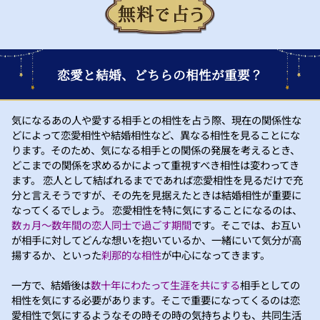
恋愛と結婚、どちらの相性が重要？
気になるあの人や愛する相手との相性を占う際、現在の関係性な
どによって恋愛相性や結婚相性など、異なる相性を見ることにな
ります。そのため、気になる相手との関係の発展を考えるとき、
どこまでの関係を求めるかによって重視すべき相性は変わってき
ます。 恋人として結ばれるまでであれば恋愛相性を見るだけで充
分と言えそうですが、その先を見据えたときは結婚相性が重要に
なってくるでしょう。 恋愛相性を特に気にすることになるのは、
数ヵ月～数年間の恋人同士で過ごす期間
です。そこでは、お互い
が相手に対してどんな想いを抱いているか、一緒にいて気分が高
揚するか、といった
刹那的な相性
が中心になってきます。
一方で、結婚後は
数十年にわたって生涯を共にする
相手としての
相性を気にする必要があります。そこで重要になってくるのは恋
愛相性で気にするようなその時その時の気持ちよりも、共同生活