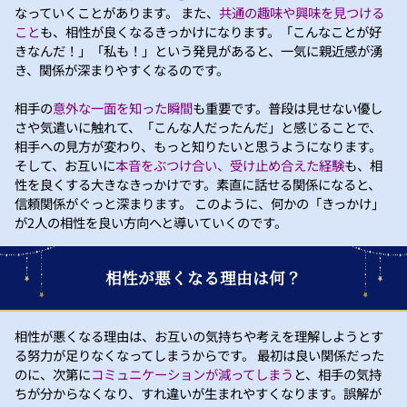
なっていくことがあります。 また、
共通の趣味や興味を見つける
こと
も、相性が良くなるきっかけになります。「こんなことが好
きなんだ！」「私も！」という発見があると、一気に親近感が湧
き、関係が深まりやすくなるのです。
相手の
意外な一面を知った瞬間
も重要です。普段は見せない優し
さや気遣いに触れて、「こんな人だったんだ」と感じることで、
相手への見方が変わり、もっと知りたいと思うようになります。
そして、お互いに
本音をぶつけ合い、受け止め合えた経験
も、相
性を良くする大きなきっかけです。素直に話せる関係になると、
信頼関係がぐっと深まります。 このように、何かの「きっかけ」
が2人の相性を良い方向へと導いていくのです。
相性が悪くなる理由は何？
相性が悪くなる理由は、お互いの気持ちや考えを理解しようとす
る努力が足りなくなってしまうからです。 最初は良い関係だった
のに、次第に
コミュニケーションが減ってしまう
と、相手の気持
ちが分からなくなり、すれ違いが生まれやすくなります。誤解が