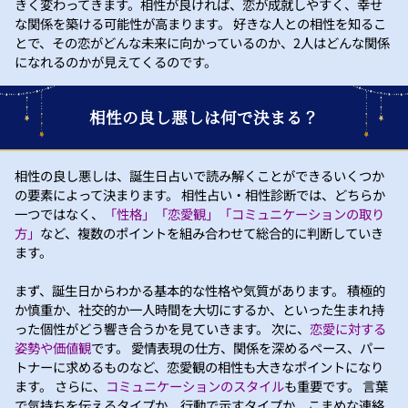
きく変わってきます。相性が良ければ、恋が成就しやすく、幸せ
な関係を築ける可能性が高まります。 好きな人との相性を知るこ
とで、その恋がどんな未来に向かっているのか、2人はどんな関係
になれるのかが見えてくるのです。
相性の良し悪しは何で決まる？
相性の良し悪しは、誕生日占いで読み解くことができるいくつか
の要素によって決まります。 相性占い・相性診断では、どちらか
一つではなく、
「性格」「恋愛観」「コミュニケーションの取り
方」
など、複数のポイントを組み合わせて総合的に判断していき
ます。
まず、誕生日からわかる基本的な性格や気質があります。 積極的
か慎重か、社交的か一人時間を大切にするか、といった生まれ持
った個性がどう響き合うかを見ていきます。 次に、
恋愛に対する
姿勢や価値観
です。 愛情表現の仕方、関係を深めるペース、パー
トナーに求めるものなど、恋愛観の相性も大きなポイントになり
ます。 さらに、
コミュニケーションのスタイル
も重要です。 言葉
で気持ちを伝えるタイプか、行動で示すタイプか、こまめな連絡