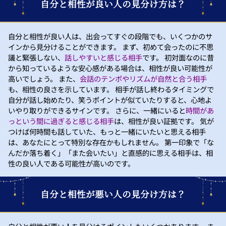
自分と相性が良い人の見分け方は？
自分と相性が良い人は、出会ってすぐの段階でも、いくつかのサ
インから見分けることができます。 まず、初めて会ったのに不思
議と緊張しない、
話しやすいと感じる相手
です。 初対面なのに昔
から知っているような安心感がある場合は、相性が良い可能性が
高いでしょう。 また、
会話のテンポやリズムが自然と合う相手
も、相性の良さを示しています。 相手が話し終わるタイミングで
自分が話し始めたり、笑うポイントが似ていたりすると、心地よ
いやり取りができるサインです。 さらに、一緒にいると
時間があ
っという間に過ぎると感じる相手
は、相性が良い証拠です。 気が
つけば何時間も話していた、もっと一緒にいたいと思える相手
は、あなたにとって特別な存在かもしれません。 第一印象で「な
んだか落ち着く」「また会いたい」と直感的に思える相手は、相
性の良い人である可能性が高いのです。
自分と相性が悪い人の見分け方は？