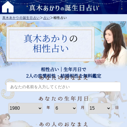
真木あかりの誕生日占い
＞
占い
＞
相性占い
真木あかり
の
相性占い
相性占い｜生年月日で
2人の恋愛相性・結婚相性を無料鑑定
年
月
日