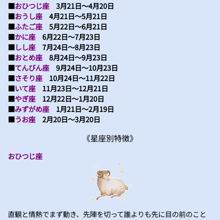
■
おひつじ座
3月21日～4月20日
■
おうし座
4月21日～5月21日
■
ふたご座
5月22日～6月21日
■
かに座
6月22日～7月23日
■
しし座
7月24日～8月23日
■
おとめ座
8月24日～9月23日
■
てんびん座
9月24日～10月23日
■
さそり座
10月24日～11月22日
■
いて座
11月23日～12月21日
■
やぎ座
12月22日～1月20日
■
みずがめ座
1月21日～2月19日
■
うお座
2月20日～3月20日
《星座別特徴》
おひつじ座
直観と情熱でまず動き、先陣を切って誰よりも先に目の前のこと