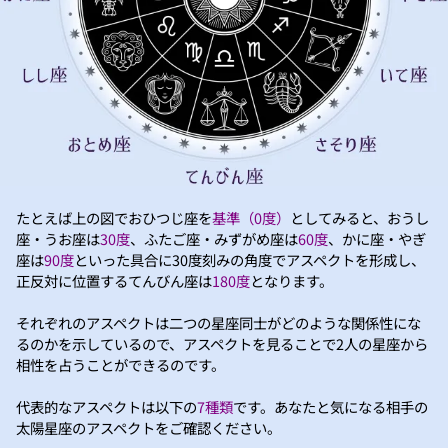
たとえば上の図でおひつじ座を
基準（0度）
としてみると、おうし
座・うお座は
30度
、ふたご座・みずがめ座は
60度
、かに座・やぎ
座は
90度
といった具合に30度刻みの角度でアスペクトを形成し、
正反対に位置するてんびん座は
180度
となります。
それぞれのアスペクトは二つの星座同士がどのような関係性にな
るのかを示しているので、アスペクトを見ることで2人の星座から
相性を占うことができるのです。
代表的なアスペクトは以下の
7種類
です。あなたと気になる相手の
太陽星座のアスペクトをご確認ください。