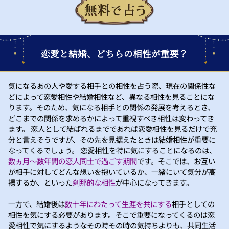
恋愛と結婚、どちらの相性が重要？
気になるあの人や愛する相手との相性を占う際、現在の関係性な
どによって恋愛相性や結婚相性など、異なる相性を見ることにな
ります。そのため、気になる相手との関係の発展を考えるとき、
どこまでの関係を求めるかによって重視すべき相性は変わってき
ます。 恋人として結ばれるまでであれば恋愛相性を見るだけで充
分と言えそうですが、その先を見据えたときは結婚相性が重要に
なってくるでしょう。 恋愛相性を特に気にすることになるのは、
数ヵ月～数年間の恋人同士で過ごす期間
です。そこでは、お互い
が相手に対してどんな想いを抱いているか、一緒にいて気分が高
揚するか、といった
刹那的な相性
が中心になってきます。
一方で、結婚後は
数十年にわたって生涯を共にする
相手としての
相性を気にする必要があります。そこで重要になってくるのは恋
愛相性で気にするようなその時その時の気持ちよりも、共同生活