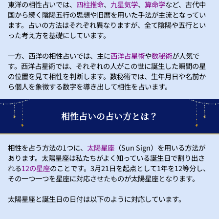
東洋の相性占いでは、
四柱推命
、
九星気学
、
算命学
など、古代中
国から続く陰陽五行の思想や旧暦を用いた手法が主流となってい
ます。占いの方法はそれぞれ異なりますが、全て陰陽や五行とい
った考え方を基礎にしています。
一方、西洋の相性占いでは、主に
西洋占星術
や
数秘術
が人気で
す。西洋占星術では、それぞれの人がこの世に誕生した瞬間の星
の位置を見て相性を判断します。数秘術では、生年月日や名前か
ら個人を象徴する数字を導き出して相性を占います。
相性占いの占い方とは？
相性を占う方法の1つに、
太陽星座
（Sun Sign）を用いる方法が
あります。太陽星座は私たちがよく知っている誕生日で割り出さ
れる
12の星座
のことです。3月21日を起点として1年を12等分し、
その一つ一つを星座に対応させたものが太陽星座となります。
太陽星座と誕生日の日付は以下のように対応しています。