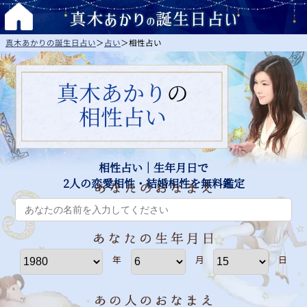
真木あかりの誕生日占い
＞
占い
＞
相性占い
真木あかり
の
相性占い
相性占い｜生年月日で
2人の恋愛相性・結婚相性を無料鑑定
年
月
日