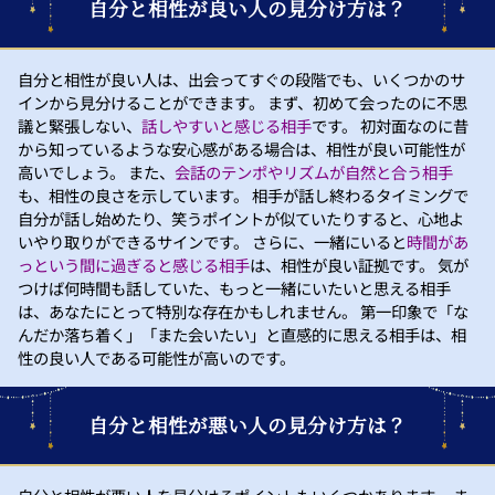
自分と相性が良い人の見分け方は？
自分と相性が良い人は、出会ってすぐの段階でも、いくつかのサ
インから見分けることができます。 まず、初めて会ったのに不思
議と緊張しない、
話しやすいと感じる相手
です。 初対面なのに昔
から知っているような安心感がある場合は、相性が良い可能性が
高いでしょう。 また、
会話のテンポやリズムが自然と合う相手
も、相性の良さを示しています。 相手が話し終わるタイミングで
自分が話し始めたり、笑うポイントが似ていたりすると、心地よ
いやり取りができるサインです。 さらに、一緒にいると
時間があ
っという間に過ぎると感じる相手
は、相性が良い証拠です。 気が
つけば何時間も話していた、もっと一緒にいたいと思える相手
は、あなたにとって特別な存在かもしれません。 第一印象で「な
んだか落ち着く」「また会いたい」と直感的に思える相手は、相
性の良い人である可能性が高いのです。
自分と相性が悪い人の見分け方は？