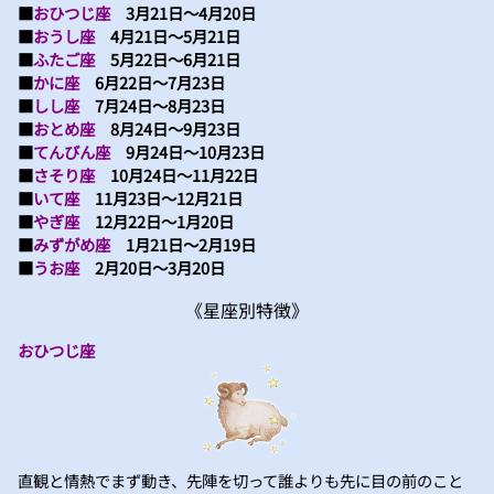
■
おひつじ座
3月21日～4月20日
■
おうし座
4月21日～5月21日
■
ふたご座
5月22日～6月21日
■
かに座
6月22日～7月23日
■
しし座
7月24日～8月23日
■
おとめ座
8月24日～9月23日
■
てんびん座
9月24日～10月23日
■
さそり座
10月24日～11月22日
■
いて座
11月23日～12月21日
■
やぎ座
12月22日～1月20日
■
みずがめ座
1月21日～2月19日
■
うお座
2月20日～3月20日
《星座別特徴》
おひつじ座
直観と情熱でまず動き、先陣を切って誰よりも先に目の前のこと