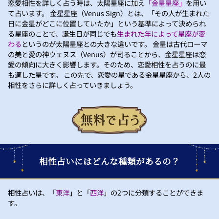
恋愛相性を詳しく占う時は、太陽星座に加え
「金星星座」
を用い
て占います。 金星星座（Venus Sign）とは、「その人が生まれた
日に金星がどこに位置していたか」という基準によって決められ
る星座のことで、誕生日が同じでも
生まれた年によって星座が変
わる
というのが太陽星座との大きな違いです。 金星は古代ローマ
の美と愛の神ウェヌス（Venus）が司ることから、金星星座は恋
愛の傾向に大きく影響します。そのため、恋愛相性を占うのに最
も適した星です。 この先で、恋愛の星である金星星座から、2人の
相性をさらに詳しく占っていきましょう。
相性占いにはどんな種類があるの？
相性占いは、「
東洋
」と「
西洋
」の2つに分類することができま
す。