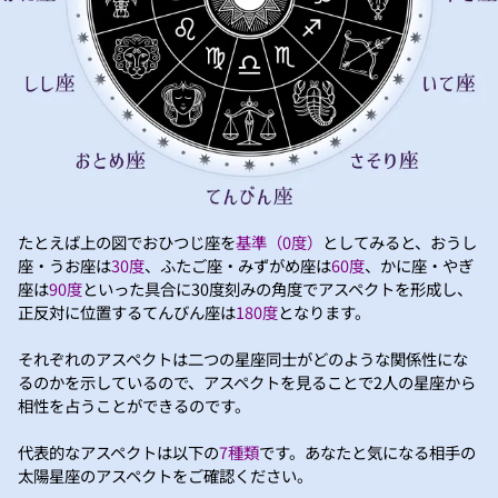
たとえば上の図でおひつじ座を
基準（0度）
としてみると、おうし
座・うお座は
30度
、ふたご座・みずがめ座は
60度
、かに座・やぎ
座は
90度
といった具合に30度刻みの角度でアスペクトを形成し、
正反対に位置するてんびん座は
180度
となります。
それぞれのアスペクトは二つの星座同士がどのような関係性にな
るのかを示しているので、アスペクトを見ることで2人の星座から
相性を占うことができるのです。
代表的なアスペクトは以下の
7種類
です。あなたと気になる相手の
太陽星座のアスペクトをご確認ください。