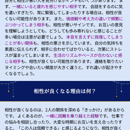
自分と相性が悪い人を見分けるポイントもいくつかあります。 ま
ず、
一緒にいると疲れを感じやすい相手
です。 会話をするのに気
を遣いすぎたり、常に緊張してしまったりする場合は、相性が良
くない可能性があります。 また、
価値観や考え方の違いで頻繁に
ぶつかってしまう相手
も、相性が悪いサインです。 お互いの意見
を理解しようとしても、どうしても歩み寄れないと感じることが
多い場合は注意が必要でしょう。
本音を言えずに我慢してしまう
ことが多い関係
も、相性の悪さを示しています。 自分の気持ちを
素直に伝えられず、相手に合わせてばかりいると、次第にストレ
スが溜まってしまいます。
生活のリズムやペースが合わないと感
じる相手
も、相性が良くない可能性があります。 連絡を取りたい
タイミングや会いたい頻度が大きく違うと、すれ違いが起きやす
くなるでしょう。
相性が良くなる理由は何？
相性が良くなるのは、2人の関係を深める「きっかけ」があるから
です。 よくあるのが、
一緒に困難を乗り越えた経験
です。 仕事で
の悩みを相談し合ったり、大変な時期にお互いを支え合ったりす
ると、「この人は信頼できる」と感じるようになり、相性が良く