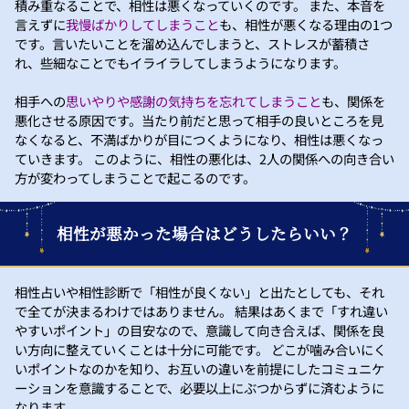
積み重なることで、相性は悪くなっていくのです。 また、本音を
言えずに
我慢ばかりしてしまうこと
も、相性が悪くなる理由の1つ
です。言いたいことを溜め込んでしまうと、ストレスが蓄積さ
れ、些細なことでもイライラしてしまうようになります。
相手への
思いやりや感謝の気持ちを忘れてしまうこと
も、関係を
悪化させる原因です。当たり前だと思って相手の良いところを見
なくなると、不満ばかりが目につくようになり、相性は悪くなっ
ていきます。 このように、相性の悪化は、2人の関係への向き合い
方が変わってしまうことで起こるのです。
相性が悪かった場合はどうしたらいい？
相性占いや相性診断で「相性が良くない」と出たとしても、それ
で全てが決まるわけではありません。 結果はあくまで「すれ違い
やすいポイント」の目安なので、意識して向き合えば、関係を良
い方向に整えていくことは十分に可能です。 どこが噛み合いにく
いポイントなのかを知り、お互いの違いを前提にしたコミュニケ
ーションを意識することで、必要以上にぶつからずに済むように
なります。