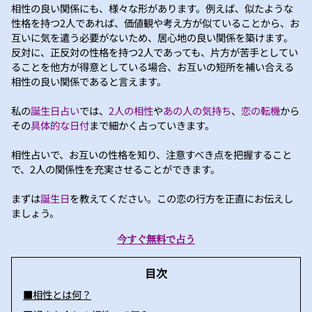
相性の良い関係にも、様々な形があります。例えば、似たような
性格を持つ2人であれば、価値観や考え方が似ていることから、お
互いに気を遣う必要がないため、居心地の良い関係を築けます。
反対に、正反対の性格を持つ2人であっても、片方が苦手としてい
ることを他方が得意としている場合、お互いの短所を補い合える
相性の良い関係であると言えます。
私の
誕生日占い
では、
2人の相性
や
あの人の気持ち
、
恋の転機
から
その
具体的な日付
まで細かく占っていきます。
相性占いで、お互いの性格を知り、注意すべき点を把握すること
で、2人の関係性を充実させることができます。
まずは
誕生日
を教えてください。この恋の行方を正直にお伝えし
ましょう。
今すぐ無料で占う
目次
■相性とは何？