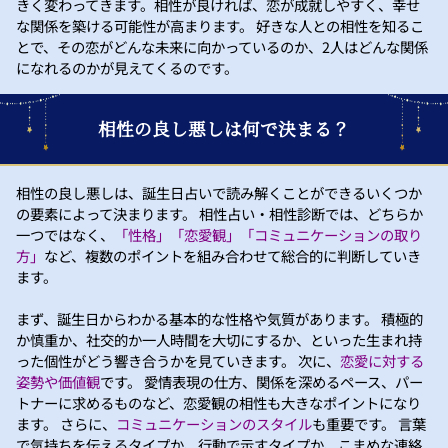
きく変わってきます。相性が良ければ、恋が成就しやすく、幸せ
な関係を築ける可能性が高まります。 好きな人との相性を知るこ
とで、その恋がどんな未来に向かっているのか、2人はどんな関係
になれるのかが見えてくるのです。
相性の良し悪しは何で決まる？
相性の良し悪しは、誕生日占いで読み解くことができるいくつか
の要素によって決まります。 相性占い・相性診断では、どちらか
一つではなく、
「性格」「恋愛観」「コミュニケーションの取り
方」
など、複数のポイントを組み合わせて総合的に判断していき
ます。
まず、誕生日からわかる基本的な性格や気質があります。 積極的
か慎重か、社交的か一人時間を大切にするか、といった生まれ持
った個性がどう響き合うかを見ていきます。 次に、
恋愛に対する
姿勢や価値観
です。 愛情表現の仕方、関係を深めるペース、パー
トナーに求めるものなど、恋愛観の相性も大きなポイントになり
ます。 さらに、
コミュニケーションのスタイル
も重要です。 言葉
で気持ちを伝えるタイプか、行動で示すタイプか、こまめな連絡