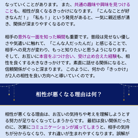
なっていくことがあります。 また、
共通の趣味や興味を見つける
こと
も、相性が良くなるきっかけになります。「こんなことが好
きなんだ！」「私も！」という発見があると、一気に親近感が湧
き、関係が深まりやすくなるのです。
相手の
意外な一面を知った瞬間
も重要です。普段は見せない優し
さや気遣いに触れて、「こんな人だったんだ」と感じることで、
相手への見方が変わり、もっと知りたいと思うようになります。
そして、お互いに
本音をぶつけ合い、受け止め合えた経験
も、相
性を良くする大きなきっかけです。素直に話せる関係になると、
信頼関係がぐっと深まります。 このように、何かの「きっかけ」
が2人の相性を良い方向へと導いていくのです。
相性が悪くなる理由は何？
相性が悪くなる理由は、お互いの気持ちや考えを理解しようとす
る努力が足りなくなってしまうからです。 最初は良い関係だった
のに、次第に
コミュニケーションが減ってしまう
と、相手の気持
ちが分からなくなり、すれ違いが生まれやすくなります。誤解が