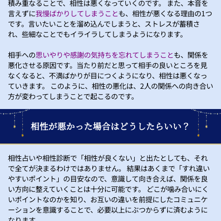
積み重なることで、相性は悪くなっていくのです。 また、本音を
言えずに
我慢ばかりしてしまうこと
も、相性が悪くなる理由の1つ
です。言いたいことを溜め込んでしまうと、ストレスが蓄積さ
れ、些細なことでもイライラしてしまうようになります。
相手への
思いやりや感謝の気持ちを忘れてしまうこと
も、関係を
悪化させる原因です。当たり前だと思って相手の良いところを見
なくなると、不満ばかりが目につくようになり、相性は悪くなっ
ていきます。 このように、相性の悪化は、2人の関係への向き合い
方が変わってしまうことで起こるのです。
相性が悪かった場合はどうしたらいい？
相性占いや相性診断で「相性が良くない」と出たとしても、それ
で全てが決まるわけではありません。 結果はあくまで「すれ違い
やすいポイント」の目安なので、意識して向き合えば、関係を良
い方向に整えていくことは十分に可能です。 どこが噛み合いにく
いポイントなのかを知り、お互いの違いを前提にしたコミュニケ
ーションを意識することで、必要以上にぶつからずに済むように
なります。