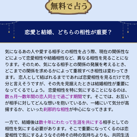
恋愛と結婚、どちらの相性が重要？
気になるあの人や愛する相手との相性を占う際、現在の関係性な
どによって恋愛相性や結婚相性など、異なる相性を見ることにな
ります。そのため、気になる相手との関係の発展を考えるとき、
どこまでの関係を求めるかによって重視すべき相性は変わってき
ます。 恋人として結ばれるまでであれば恋愛相性を見るだけで充
分と言えそうですが、その先を見据えたときは結婚相性が重要に
なってくるでしょう。 恋愛相性を特に気にすることになるのは、
数ヵ月～数年間の恋人同士で過ごす期間
です。そこでは、お互い
が相手に対してどんな想いを抱いているか、一緒にいて気分が高
揚するか、といった
刹那的な相性
が中心になってきます。
一方で、結婚後は
数十年にわたって生涯を共にする
相手としての
相性を気にする必要があります。そこで重要になってくるのは恋
愛相性で気にするようなその時その時の気持ちよりも、共同生活