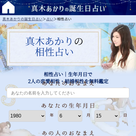
真木あかりの誕生日占い
＞
占い
＞
相性占い
真木あかり
の
相性占い
相性占い｜生年月日で
2人の恋愛相性・結婚相性を無料鑑定
年
月
日