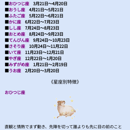
■
おひつじ座
3月21日～4月20日
■
おうし座
4月21日～5月21日
■
ふたご座
5月22日～6月21日
■
かに座
6月22日～7月23日
■
しし座
7月24日～8月23日
■
おとめ座
8月24日～9月23日
■
てんびん座
9月24日～10月23日
■
さそり座
10月24日～11月22日
■
いて座
11月23日～12月21日
■
やぎ座
12月22日～1月20日
■
みずがめ座
1月21日～2月19日
■
うお座
2月20日～3月20日
《星座別特徴》
おひつじ座
直観と情熱でまず動き、先陣を切って誰よりも先に目の前のこと