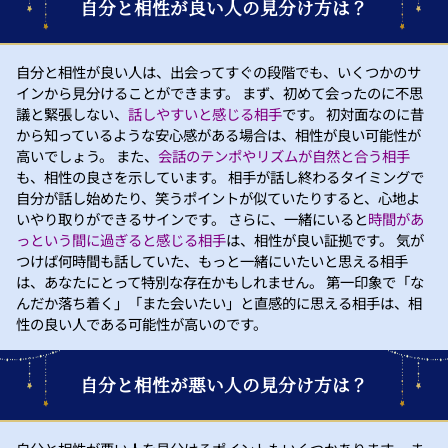
自分と相性が良い人の見分け方は？
自分と相性が良い人は、出会ってすぐの段階でも、いくつかのサ
インから見分けることができます。 まず、初めて会ったのに不思
議と緊張しない、
話しやすいと感じる相手
です。 初対面なのに昔
から知っているような安心感がある場合は、相性が良い可能性が
高いでしょう。 また、
会話のテンポやリズムが自然と合う相手
も、相性の良さを示しています。 相手が話し終わるタイミングで
自分が話し始めたり、笑うポイントが似ていたりすると、心地よ
いやり取りができるサインです。 さらに、一緒にいると
時間があ
っという間に過ぎると感じる相手
は、相性が良い証拠です。 気が
つけば何時間も話していた、もっと一緒にいたいと思える相手
は、あなたにとって特別な存在かもしれません。 第一印象で「な
んだか落ち着く」「また会いたい」と直感的に思える相手は、相
性の良い人である可能性が高いのです。
自分と相性が悪い人の見分け方は？