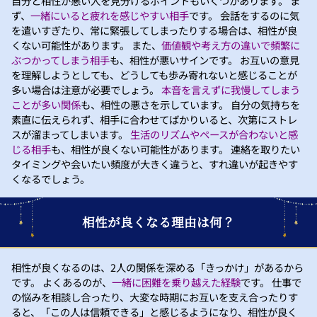
自分と相性が悪い人を見分けるポイントもいくつかあります。 ま
ず、
一緒にいると疲れを感じやすい相手
です。 会話をするのに気
を遣いすぎたり、常に緊張してしまったりする場合は、相性が良
くない可能性があります。 また、
価値観や考え方の違いで頻繁に
ぶつかってしまう相手
も、相性が悪いサインです。 お互いの意見
を理解しようとしても、どうしても歩み寄れないと感じることが
多い場合は注意が必要でしょう。
本音を言えずに我慢してしまう
ことが多い関係
も、相性の悪さを示しています。 自分の気持ちを
素直に伝えられず、相手に合わせてばかりいると、次第にストレ
スが溜まってしまいます。
生活のリズムやペースが合わないと感
じる相手
も、相性が良くない可能性があります。 連絡を取りたい
タイミングや会いたい頻度が大きく違うと、すれ違いが起きやす
くなるでしょう。
相性が良くなる理由は何？
相性が良くなるのは、2人の関係を深める「きっかけ」があるから
です。 よくあるのが、
一緒に困難を乗り越えた経験
です。 仕事で
の悩みを相談し合ったり、大変な時期にお互いを支え合ったりす
ると、「この人は信頼できる」と感じるようになり、相性が良く