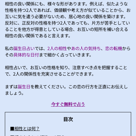
相性の良い関係にも、様々な形があります。例えば、似たような
性格を持つ2人であれば、価値観や考え方が似ていることから、お
互いに気を遣う必要がないため、居心地の良い関係を築けます。
反対に、正反対の性格を持つ2人であっても、片方が苦手としてい
ることを他方が得意としている場合、お互いの短所を補い合える
相性の良い関係であると言えます。
私の
誕生日占い
では、
2人の相性
や
あの人の気持ち
、
恋の転機
から
その
具体的な日付
まで細かく占っていきます。
相性占いで、お互いの性格を知り、注意すべき点を把握すること
で、2人の関係性を充実させることができます。
まずは
誕生日
を教えてください。この恋の行方を正直にお伝えし
ましょう。
今すぐ無料で占う
目次
■相性とは何？