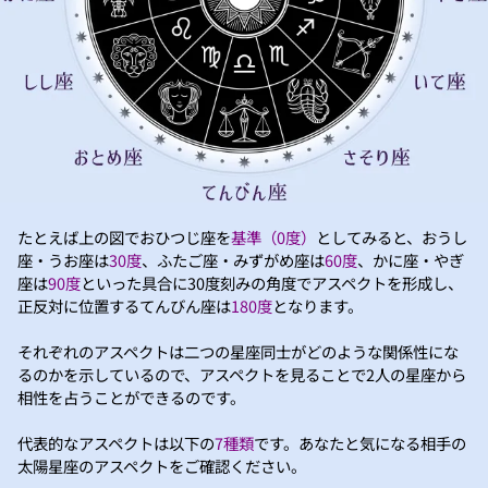
たとえば上の図でおひつじ座を
基準（0度）
としてみると、おうし
座・うお座は
30度
、ふたご座・みずがめ座は
60度
、かに座・やぎ
座は
90度
といった具合に30度刻みの角度でアスペクトを形成し、
正反対に位置するてんびん座は
180度
となります。
それぞれのアスペクトは二つの星座同士がどのような関係性にな
るのかを示しているので、アスペクトを見ることで2人の星座から
相性を占うことができるのです。
代表的なアスペクトは以下の
7種類
です。あなたと気になる相手の
太陽星座のアスペクトをご確認ください。