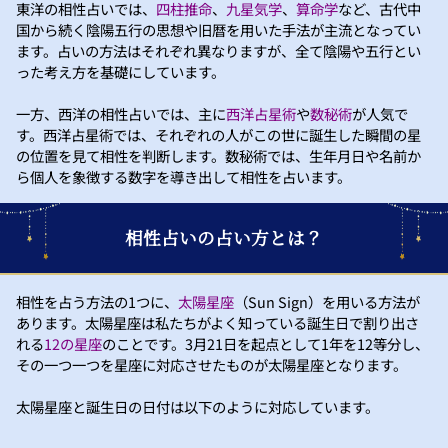
東洋の相性占いでは、
四柱推命
、
九星気学
、
算命学
など、古代中
国から続く陰陽五行の思想や旧暦を用いた手法が主流となってい
ます。占いの方法はそれぞれ異なりますが、全て陰陽や五行とい
った考え方を基礎にしています。
一方、西洋の相性占いでは、主に
西洋占星術
や
数秘術
が人気で
す。西洋占星術では、それぞれの人がこの世に誕生した瞬間の星
の位置を見て相性を判断します。数秘術では、生年月日や名前か
ら個人を象徴する数字を導き出して相性を占います。
相性占いの占い方とは？
相性を占う方法の1つに、
太陽星座
（Sun Sign）を用いる方法が
あります。太陽星座は私たちがよく知っている誕生日で割り出さ
れる
12の星座
のことです。3月21日を起点として1年を12等分し、
その一つ一つを星座に対応させたものが太陽星座となります。
太陽星座と誕生日の日付は以下のように対応しています。