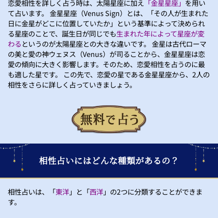
恋愛相性を詳しく占う時は、太陽星座に加え
「金星星座」
を用い
て占います。 金星星座（Venus Sign）とは、「その人が生まれた
日に金星がどこに位置していたか」という基準によって決められ
る星座のことで、誕生日が同じでも
生まれた年によって星座が変
わる
というのが太陽星座との大きな違いです。 金星は古代ローマ
の美と愛の神ウェヌス（Venus）が司ることから、金星星座は恋
愛の傾向に大きく影響します。そのため、恋愛相性を占うのに最
も適した星です。 この先で、恋愛の星である金星星座から、2人の
相性をさらに詳しく占っていきましょう。
相性占いにはどんな種類があるの？
相性占いは、「
東洋
」と「
西洋
」の2つに分類することができま
す。