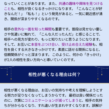
なっていくことがあります。 また、
共通の趣味や興味を見つける
こと
も、相性が良くなるきっかけになります。「こんなことが好
きなんだ！」「私も！」という発見があると、一気に親近感が湧
き、関係が深まりやすくなるのです。
相手の
意外な一面を知った瞬間
も重要です。普段は見せない優し
さや気遣いに触れて、「こんな人だったんだ」と感じることで、
相手への見方が変わり、もっと知りたいと思うようになります。
そして、お互いに
本音をぶつけ合い、受け止め合えた経験
も、相
性を良くする大きなきっかけです。素直に話せる関係になると、
信頼関係がぐっと深まります。 このように、何かの「きっかけ」
が2人の相性を良い方向へと導いていくのです。
相性が悪くなる理由は何？
相性が悪くなる理由は、お互いの気持ちや考えを理解しようとす
る努力が足りなくなってしまうからです。 最初は良い関係だった
のに、次第に
コミュニケーションが減ってしまう
と、相手の気持
ちが分からなくなり、すれ違いが生まれやすくなります。誤解が