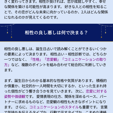
きく変わってきます。相性が良ければ、恋が成就しやすく、幸せ
な関係を築ける可能性が高まります。 好きな人との相性を知るこ
とで、その恋がどんな未来に向かっているのか、2人はどんな関係
になれるのかが見えてくるのです。
相性の良し悪しは何で決まる？
相性の良し悪しは、誕生日占いで読み解くことができるいくつか
の要素によって決まります。 相性占い・相性診断では、どちらか
一つではなく、
「性格」「恋愛観」「コミュニケーションの取り
方」
など、複数のポイントを組み合わせて総合的に判断していき
ます。
まず、誕生日からわかる基本的な性格や気質があります。 積極的
か慎重か、社交的か一人時間を大切にするか、といった生まれ持
った個性がどう響き合うかを見ていきます。 次に、
恋愛に対する
姿勢や価値観
です。 愛情表現の仕方、関係を深めるペース、パー
トナーに求めるものなど、恋愛観の相性も大きなポイントになり
ます。 さらに、
コミュニケーションのスタイル
も重要です。 言葉
で気持ちを伝えるタイプか、行動で示すタイプか、こまめな連絡