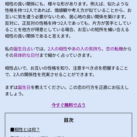
相性の良い関係にも、様々な形があります。例えば、似たような
性格を持つ2人であれば、価値観や考え方が似ていることから、お
互いに気を遣う必要がないため、居心地の良い関係を築けます。
反対に、正反対の性格を持つ2人であっても、片方が苦手としてい
ることを他方が得意としている場合、お互いの短所を補い合える
相性の良い関係であると言えます。
私の
誕生日占い
では、
2人の相性
や
あの人の気持ち
、
恋の転機
から
その
具体的な日付
まで細かく占っていきます。
相性占いで、お互いの性格を知り、注意すべき点を把握すること
で、2人の関係性を充実させることができます。
まずは
誕生日
を教えてください。この恋の行方を正直にお伝えし
ましょう。
今すぐ無料で占う
目次
■相性とは何？