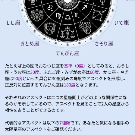
たとえば上の図でおひつじ座を
基準（0度）
としてみると、おうし
座・うお座は
30度
、ふたご座・みずがめ座は
60度
、かに座・やぎ
座は
90度
といった具合に30度刻みの角度でアスペクトを形成し、
正反対に位置するてんびん座は
180度
となります。
それぞれのアスペクトは二つの星座同士がどのような関係性にな
るのかを示しているので、アスペクトを見ることで2人の星座から
相性を占うことができるのです。
代表的なアスペクトは以下の
7種類
です。あなたと気になる相手の
太陽星座のアスペクトをご確認ください。