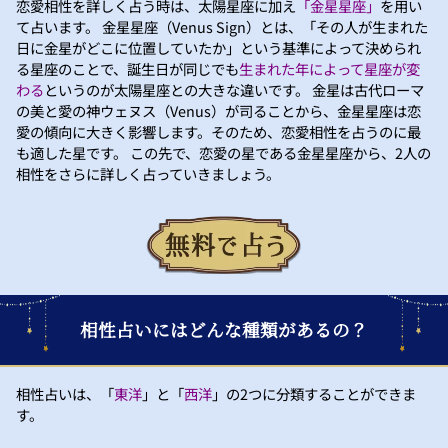
恋愛相性を詳しく占う時は、太陽星座に加え
「金星星座」
を用い
て占います。 金星星座（Venus Sign）とは、「その人が生まれた
日に金星がどこに位置していたか」という基準によって決められ
る星座のことで、誕生日が同じでも
生まれた年によって星座が変
わる
というのが太陽星座との大きな違いです。 金星は古代ローマ
の美と愛の神ウェヌス（Venus）が司ることから、金星星座は恋
愛の傾向に大きく影響します。そのため、恋愛相性を占うのに最
も適した星です。 この先で、恋愛の星である金星星座から、2人の
相性をさらに詳しく占っていきましょう。
相性占いにはどんな種類があるの？
相性占いは、「
東洋
」と「
西洋
」の2つに分類することができま
す。