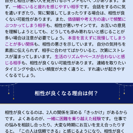
自分と相性が悪い人を見分けるポイントもいくつかあります。 ま
ず、
一緒にいると疲れを感じやすい相手
です。 会話をするのに気
を遣いすぎたり、常に緊張してしまったりする場合は、相性が良
くない可能性があります。 また、
価値観や考え方の違いで頻繁に
ぶつかってしまう相手
も、相性が悪いサインです。 お互いの意見
を理解しようとしても、どうしても歩み寄れないと感じることが
多い場合は注意が必要でしょう。
本音を言えずに我慢してしまう
ことが多い関係
も、相性の悪さを示しています。 自分の気持ちを
素直に伝えられず、相手に合わせてばかりいると、次第にストレ
スが溜まってしまいます。
生活のリズムやペースが合わないと感
じる相手
も、相性が良くない可能性があります。 連絡を取りたい
タイミングや会いたい頻度が大きく違うと、すれ違いが起きやす
くなるでしょう。
相性が良くなる理由は何？
相性が良くなるのは、2人の関係を深める「きっかけ」があるから
です。 よくあるのが、
一緒に困難を乗り越えた経験
です。 仕事で
の悩みを相談し合ったり、大変な時期にお互いを支え合ったりす
ると、「この人は信頼できる」と感じるようになり、相性が良く