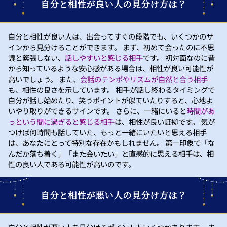
自分と相性が良い人の見分け方は？
自分と相性が良い人は、出会ってすぐの段階でも、いくつかのサ
インから見分けることができます。 まず、初めて会ったのに不思
議と緊張しない、
話しやすいと感じる相手
です。 初対面なのに昔
から知っているような安心感がある場合は、相性が良い可能性が
高いでしょう。 また、
会話のテンポやリズムが自然と合う相手
も、相性の良さを示しています。 相手が話し終わるタイミングで
自分が話し始めたり、笑うポイントが似ていたりすると、心地よ
いやり取りができるサインです。 さらに、一緒にいると
時間があ
っという間に過ぎると感じる相手
は、相性が良い証拠です。 気が
つけば何時間も話していた、もっと一緒にいたいと思える相手
は、あなたにとって特別な存在かもしれません。 第一印象で「な
んだか落ち着く」「また会いたい」と直感的に思える相手は、相
性の良い人である可能性が高いのです。
自分と相性が悪い人の見分け方は？