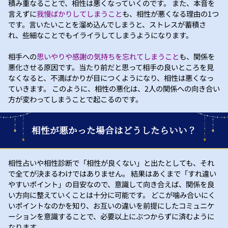
積み重なることで、相性は悪くなっていくのです。 また、本音を
言えずに
我慢ばかりしてしまうこと
も、相性が悪くなる理由の1つ
です。言いたいことを溜め込んでしまうと、ストレスが蓄積さ
れ、些細なことでもイライラしてしまうようになります。
相手への
思いやりや感謝の気持ちを忘れてしまうこと
も、関係を
悪化させる原因です。当たり前だと思って相手の良いところを見
なくなると、不満ばかりが目につくようになり、相性は悪くなっ
ていきます。 このように、相性の悪化は、2人の関係への向き合い
方が変わってしまうことで起こるのです。
相性が悪かった場合はどうしたらいい？
相性占いや相性診断で「相性が良くない」と出たとしても、それ
で全てが決まるわけではありません。 結果はあくまで「すれ違い
やすいポイント」の目安なので、意識して向き合えば、関係を良
い方向に整えていくことは十分に可能です。 どこが噛み合いにく
いポイントなのかを知り、お互いの違いを前提にしたコミュニケ
ーションを意識することで、必要以上にぶつからずに済むように
なります。