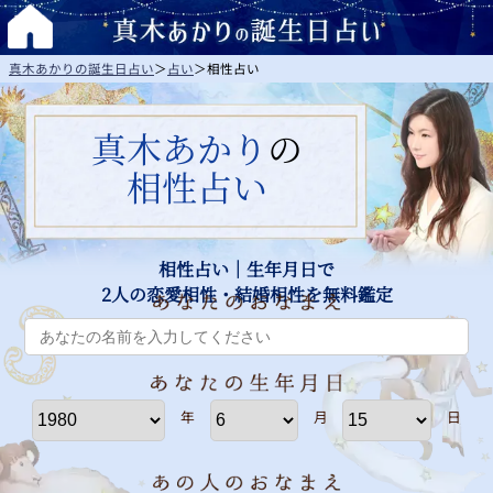
真木あかりの誕生日占い
＞
占い
＞
相性占い
真木あかり
の
相性占い
相性占い｜生年月日で
2人の恋愛相性・結婚相性を無料鑑定
年
月
日