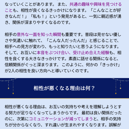
なっていくことがあります。 また、
共通の趣味や興味を見つける
こと
も、相性が良くなるきっかけになります。「こんなことが好
きなんだ！」「私も！」という発見があると、一気に親近感が湧
き、関係が深まりやすくなるのです。
相手の
意外な一面を知った瞬間
も重要です。普段は見せない優し
さや気遣いに触れて、「こんな人だったんだ」と感じることで、
相手への見方が変わり、もっと知りたいと思うようになります。
そして、お互いに
本音をぶつけ合い、受け止め合えた経験
も、相
性を良くする大きなきっかけです。素直に話せる関係になると、
信頼関係がぐっと深まります。 このように、何かの「きっかけ」
が2人の相性を良い方向へと導いていくのです。
相性が悪くなる理由は何？
相性が悪くなる理由は、お互いの気持ちや考えを理解しようとす
る努力が足りなくなってしまうからです。 最初は良い関係だった
のに、次第に
コミュニケーションが減ってしまう
と、相手の気持
ちが分からなくなり、すれ違いが生まれやすくなります。誤解が