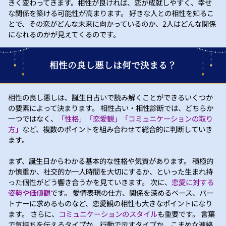
きく変わってきます。相性が良ければ、恋が成就しやすく、幸せ
な関係を築ける可能性が高まります。 好きな人との相性を知るこ
とで、その恋がどんな未来に向かっているのか、2人はどんな関係
になれるのかが見えてくるのです。
相性の良し悪しは何で決まる？
相性の良し悪しは、誕生日占いで読み解くことができるいくつか
の要素によって決まります。 相性占い・相性診断では、どちらか
一つではなく、
「性格」「恋愛観」「コミュニケーションの取り
方」
など、複数のポイントを組み合わせて総合的に判断していき
ます。
まず、誕生日からわかる基本的な性格や気質があります。 積極的
か慎重か、社交的か一人時間を大切にするか、といった生まれ持
った個性がどう響き合うかを見ていきます。 次に、
恋愛に対する
姿勢や価値観
です。 愛情表現の仕方、関係を深めるペース、パー
トナーに求めるものなど、恋愛観の相性も大きなポイントになり
ます。 さらに、
コミュニケーションのスタイル
も重要です。 言葉
で気持ちを伝えるタイプか、行動で示すタイプか、こまめな連絡