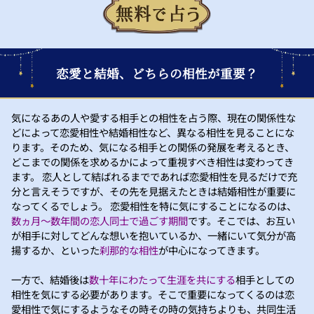
恋愛と結婚、どちらの相性が重要？
気になるあの人や愛する相手との相性を占う際、現在の関係性な
どによって恋愛相性や結婚相性など、異なる相性を見ることにな
ります。そのため、気になる相手との関係の発展を考えるとき、
どこまでの関係を求めるかによって重視すべき相性は変わってき
ます。 恋人として結ばれるまでであれば恋愛相性を見るだけで充
分と言えそうですが、その先を見据えたときは結婚相性が重要に
なってくるでしょう。 恋愛相性を特に気にすることになるのは、
数ヵ月～数年間の恋人同士で過ごす期間
です。そこでは、お互い
が相手に対してどんな想いを抱いているか、一緒にいて気分が高
揚するか、といった
刹那的な相性
が中心になってきます。
一方で、結婚後は
数十年にわたって生涯を共にする
相手としての
相性を気にする必要があります。そこで重要になってくるのは恋
愛相性で気にするようなその時その時の気持ちよりも、共同生活