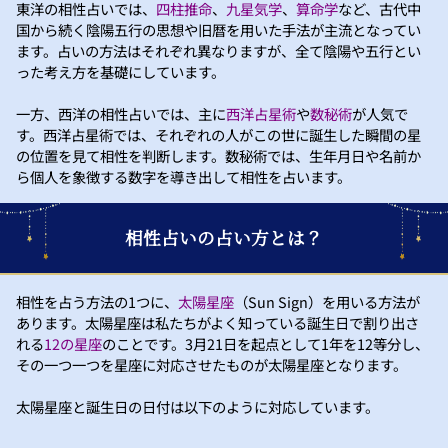
東洋の相性占いでは、
四柱推命
、
九星気学
、
算命学
など、古代中
国から続く陰陽五行の思想や旧暦を用いた手法が主流となってい
ます。占いの方法はそれぞれ異なりますが、全て陰陽や五行とい
った考え方を基礎にしています。
一方、西洋の相性占いでは、主に
西洋占星術
や
数秘術
が人気で
す。西洋占星術では、それぞれの人がこの世に誕生した瞬間の星
の位置を見て相性を判断します。数秘術では、生年月日や名前か
ら個人を象徴する数字を導き出して相性を占います。
相性占いの占い方とは？
相性を占う方法の1つに、
太陽星座
（Sun Sign）を用いる方法が
あります。太陽星座は私たちがよく知っている誕生日で割り出さ
れる
12の星座
のことです。3月21日を起点として1年を12等分し、
その一つ一つを星座に対応させたものが太陽星座となります。
太陽星座と誕生日の日付は以下のように対応しています。