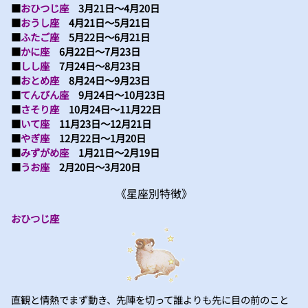
■
おひつじ座
3月21日～4月20日
■
おうし座
4月21日～5月21日
■
ふたご座
5月22日～6月21日
■
かに座
6月22日～7月23日
■
しし座
7月24日～8月23日
■
おとめ座
8月24日～9月23日
■
てんびん座
9月24日～10月23日
■
さそり座
10月24日～11月22日
■
いて座
11月23日～12月21日
■
やぎ座
12月22日～1月20日
■
みずがめ座
1月21日～2月19日
■
うお座
2月20日～3月20日
《星座別特徴》
おひつじ座
直観と情熱でまず動き、先陣を切って誰よりも先に目の前のこと