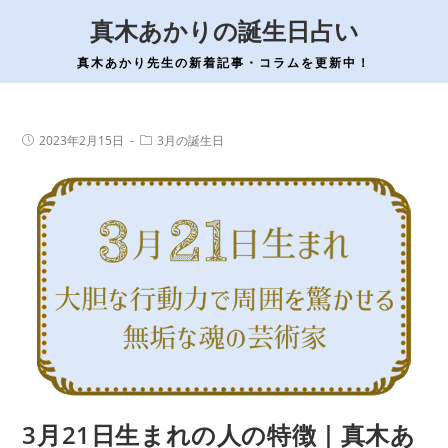
コ
真木あかりの誕生日占い
ン
テ
真木あかり先生の新着記事・コラムを更新中！
ン
ツ
へ
投
投
2023年2月15日
3月の誕生日
稿
稿
ス
公
カ
開
テ
キ
日:
ゴ
ッ
リ
ー:
プ
3月21日生まれの人の特徴｜真木あ