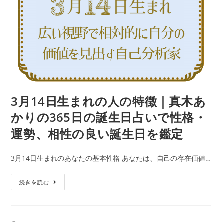
格・
人
運
の
勢、
特
相
徴
性
｜
の
真
良
木
い
あ
3月14日生まれの人の特徴｜真木あ
誕
か
生
かりの365日の誕生日占いで性格・
り
日
運勢、相性の良い誕生日を鑑定
の
を
365
鑑
3月14日生まれのあなたの基本性格 あなたは、自己の存在価値…
日
定
の
3
続きを読む
誕
月
生
14
日
日
占