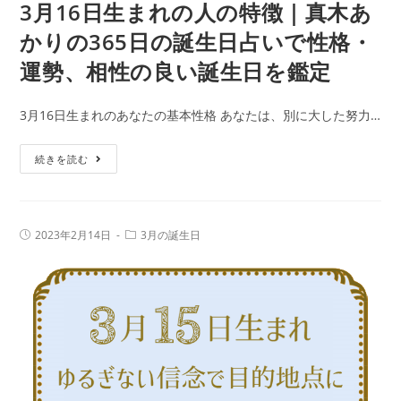
あ
3月16日生まれの人の特徴｜真木あ
誕
か
生
かりの365日の誕生日占いで性格・
り
日
運勢、相性の良い誕生日を鑑定
の
を
365
鑑
3月16日生まれのあなたの基本性格 あなたは、別に大した努力…
日
定
の
3
続きを読む
誕
月
生
16
日
日
占
投
投
2023年2月14日
3月の誕生日
生
稿
稿
い
公
カ
ま
で
開
テ
日:
れ
ゴ
性
リ
の
ー:
格・
人
運
の
勢、
特
相
徴