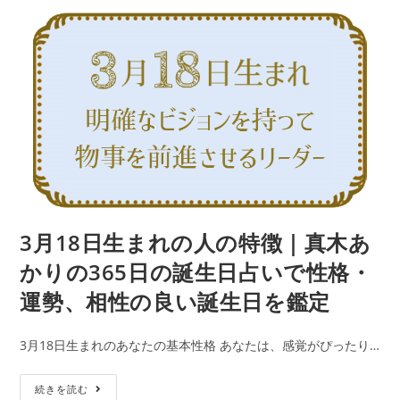
公
カ
ま
で
開
テ
日:
れ
ゴ
性
リ
の
ー:
格・
人
運
の
勢、
特
相
徴
性
｜
の
真
良
木
い
あ
3月18日生まれの人の特徴｜真木あ
誕
か
生
かりの365日の誕生日占いで性格・
り
日
運勢、相性の良い誕生日を鑑定
の
を
365
鑑
3月18日生まれのあなたの基本性格 あなたは、感覚がぴったり…
日
定
の
3
続きを読む
誕