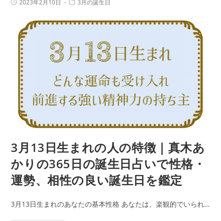
投
投
2023年2月10日
3月の誕生日
生
稿
稿
い
公
カ
ま
で
開
テ
日:
れ
ゴ
性
リ
の
ー:
格・
人
運
の
勢、
特
相
徴
性
｜
の
真
良
木
い
あ
3月13日生まれの人の特徴｜真木あ
誕
か
生
かりの365日の誕生日占いで性格・
り
日
運勢、相性の良い誕生日を鑑定
の
を
365
鑑
3月13日生まれのあなたの基本性格 あなたは、楽観的でいられ…
日
定
の