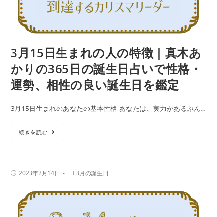
性
｜
の
真
良
木
い
あ
3月15日生まれの人の特徴｜真木あ
誕
か
生
かりの365日の誕生日占いで性格・
り
日
運勢、相性の良い誕生日を鑑定
の
を
365
鑑
3月15日生まれのあなたの基本性格 あなたは、実力があるぶん…
日
定
の
3
続きを読む
誕
月
生
15
日
日
占
投
投
2023年2月14日
3月の誕生日
生
稿
稿
い
公
カ
ま
で
開
テ
日:
れ
ゴ
性
リ
の
ー: