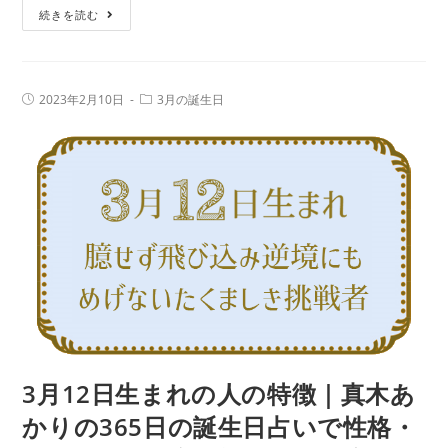
3
続きを読む
誕
月
生
13
日
日
占
投
投
2023年2月10日
3月の誕生日
生
稿
稿
い
公
カ
ま
で
開
テ
日:
れ
ゴ
性
リ
の
ー:
格・
人
運
の
勢、
特
相
徴
性
｜
の
真
良
木
い
あ
3月12日生まれの人の特徴｜真木あ
誕
か
生
かりの365日の誕生日占いで性格・
り
日