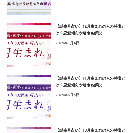
木
い
あ
誕
か
生
り
日
【誕生月占い】12月生まれの人の特徴と
の
は？恋愛傾向や運命も解説
を
365
鑑
2025年7月4日
日
定
の
誕
生
日
【誕生月占い】11月生まれの人の特徴と
占
は？恋愛傾向や運命も解説
い
2025年6月5日
で
性
格・
運
勢、
【誕生月占い】10月生まれの人の特徴と