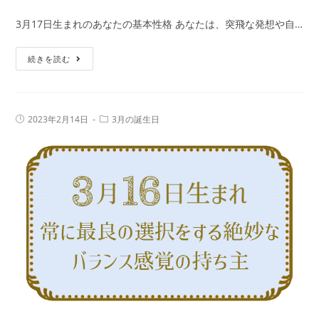
365
鑑
3月17日生まれのあなたの基本性格 あなたは、突飛な発想や自…
日
定
の
3
続きを読む
誕
月
生
17
日
日
占
投
投
2023年2月14日
3月の誕生日
生
稿
稿
い
公
カ
ま
で
開
テ
日:
れ
ゴ
性
リ
の
ー:
格・
人
運
の
勢、
特
相
徴
性
｜
の
真
良
木
い