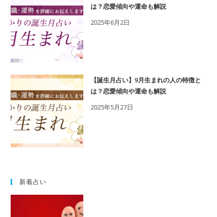
相
は？恋愛傾向や運命も解説
性
2025年6月2日
の
良
い
誕
生
【誕生月占い】9月生まれの人の特徴と
日
は？恋愛傾向や運命も解説
を
2025年5月27日
鑑
定
新着占い