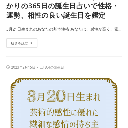
かりの365日の誕生日占いで性格・
運勢、相性の良い誕生日を鑑定
3月21日生まれのあなたの基本性格 あなたは、感性が高く、素…
3
続きを読む
月
21
日
投
投
2023年2月15日
3月の誕生日
生
稿
稿
公
カ
ま
開
テ
日:
れ
ゴ
リ
の
ー:
人
の
特
徴
｜