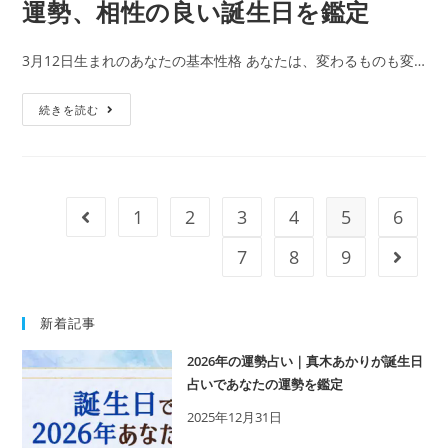
運勢、相性の良い誕生日を鑑定
の
を
365
鑑
3月12日生まれのあなたの基本性格 あなたは、変わるものも変…
日
定
の
3
続きを読む
誕
月
生
12
日
日
占
生
い
1
2
3
4
5
6
前のページへ移動
ま
で
れ
7
8
9
次の
性
の
格・
人
運
新着記事
の
勢、
特
相
2026年の運勢占い｜真木あかりが誕生日
徴
占いであなたの運勢を鑑定
性
｜
の
2025年12月31日
真
良