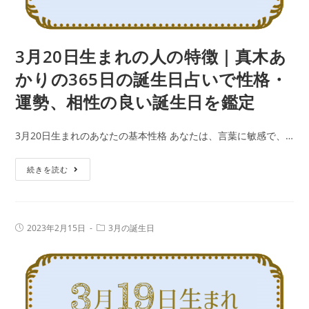
真
木
あ
3月20日生まれの人の特徴｜真木あ
か
かりの365日の誕生日占いで性格・
り
運勢、相性の良い誕生日を鑑定
の
365
3月20日生まれのあなたの基本性格 あなたは、言葉に敏感で、…
日
の
3
続きを読む
誕
月
生
20
日
日
占
投
投
2023年2月15日
3月の誕生日
生
稿
稿
い
公
カ
ま
で
開
テ
日:
れ
ゴ
性
リ
の
ー:
格・
人
運