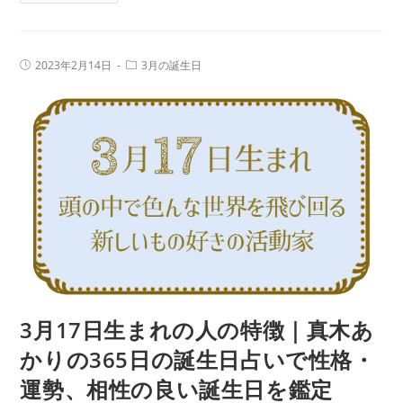
月
生
18
日
日
占
投
投
2023年2月14日
3月の誕生日
生
稿
稿
い
公
カ
ま
で
開
テ
日:
れ
ゴ
性
リ
の
ー:
格・
人
運
の
勢、
特
相
徴
性
｜
の
真
良
木
い
あ
3月17日生まれの人の特徴｜真木あ
誕
か
生
かりの365日の誕生日占いで性格・
り
日
運勢、相性の良い誕生日を鑑定
の
を