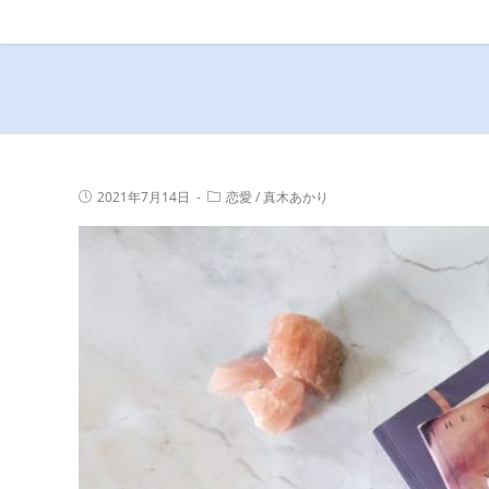
コ
ン
テ
ン
ツ
へ
ス
投
投
2021年7月14日
恋愛
/
真木あかり
キ
稿
稿
公
カ
ッ
開
テ
プ
日:
ゴ
リ
ー: