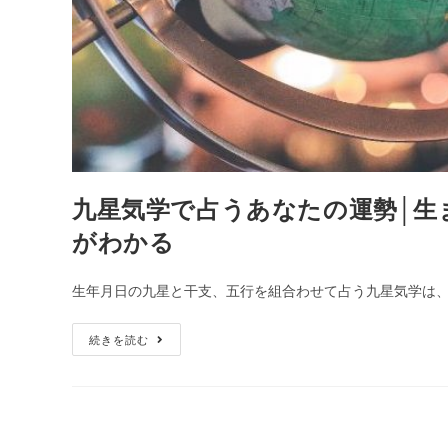
で
恋
愛・
相
性・
結
婚・
復
九星気学で占うあなたの運勢│生
縁
がわかる
も
無
料
生年月日の九星と干支、五行を組合わせて占う九星気学は、
で
九
占
続きを読む
星
い
気
ま
学
す
で