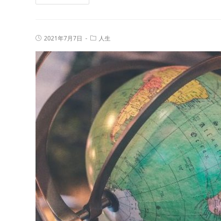
ロ
ッ
ト
投
投
2021年7月7日
人生
占
稿
稿
公
カ
い
開
テ
日:
｜
ゴ
リ
真
ー:
木
あ
か
り
の
本
格
タ
ロ
ッ
ト