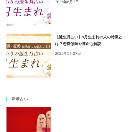
2025年6月2日
相
性
の
良
い
【誕生月占い】9月生まれの人の特徴と
誕
は？恋愛傾向や運命も解説
生
2025年5月27日
日
を
鑑
定
新着占い