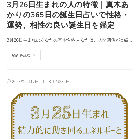
あ
3月26日生まれの人の特徴｜真木あ
誕
か
生
かりの365日の誕生日占いで性格・
り
日
運勢、相性の良い誕生日を鑑定
の
を
365
鑑
3月26日生まれのあなたの基本性格 あなたは、人間関係が長続…
日
定
の
3
続きを読む
誕
月
生
26
日
日
占
投
投
2023年2月17日
3月の誕生日
生
稿
稿
い
公
カ
ま
で
開
テ
日:
れ
ゴ
性
リ
の
ー:
格・
人
運
の
勢、
特
相
徴