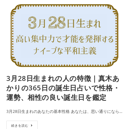
公
カ
ま
で
開
テ
日:
れ
ゴ
性
リ
の
ー:
格・
人
運
の
勢、
特
相
徴
性
｜
の
真
良
木
い
あ
3月28日生まれの人の特徴｜真木あ
誕
か
生
かりの365日の誕生日占いで性格・
り
日
運勢、相性の良い誕生日を鑑定
の
を
365
鑑
3月28日生まれのあなたの基本性格 あなたは、思い通りになら…
日
定
の
3
続きを読む
誕