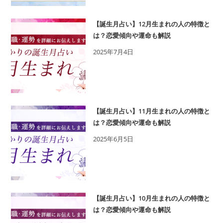
木
い
あ
誕
【誕生月占い】12月生まれの人の特徴と
か
生
は？恋愛傾向や運命も解説
り
日
2025年7月4日
の
を
365
鑑
日
定
の
誕
【誕生月占い】11月生まれの人の特徴と
生
は？恋愛傾向や運命も解説
日
2025年6月5日
占
い
で
性
格・
【誕生月占い】10月生まれの人の特徴と
運
は？恋愛傾向や運命も解説
勢、