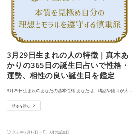
の
勢、
特
相
徴
性
｜
の
真
良
木
い
あ
3月29日生まれの人の特徴｜真木あ
誕
か
生
かりの365日の誕生日占いで性格・
り
日
運勢、相性の良い誕生日を鑑定
の
を
365
鑑
3月29日生まれのあなたの基本性格 あなたは、噂話や陰口が大…
日
定
の
3
続きを読む
誕
月
生
29
日
日
占
投
投
2023年2月17日
3月の誕生日
生
稿
稿
い