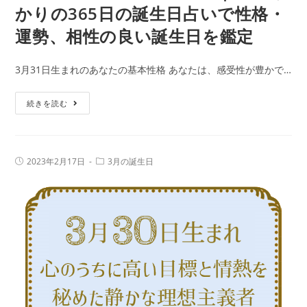
かりの365日の誕生日占いで性格・
運勢、相性の良い誕生日を鑑定
3月31日生まれのあなたの基本性格 あなたは、感受性が豊かで…
3
続きを読む
月
31
日
投
投
2023年2月17日
3月の誕生日
生
稿
稿
公
カ
ま
開
テ
日:
れ
ゴ
リ
の
ー:
人
の
特
徴
｜