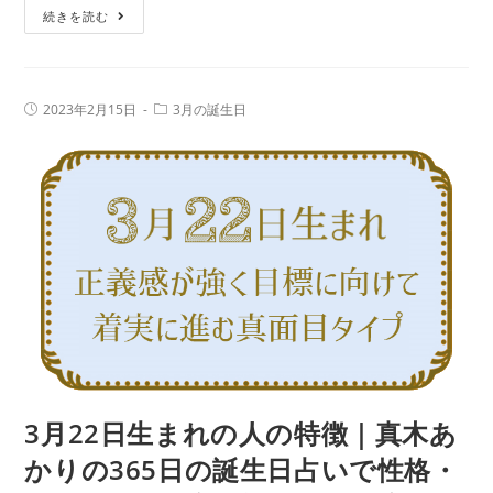
3
続きを読む
誕
月
生
23
日
日
占
投
投
2023年2月15日
3月の誕生日
生
稿
稿
い
公
カ
ま
で
開
テ
日:
れ
ゴ
性
リ
の
ー:
格・
人
運
の
勢、
特
相
徴
性
｜
の
真
良
木
い
あ
3月22日生まれの人の特徴｜真木あ
誕
か
生
かりの365日の誕生日占いで性格・
り
日