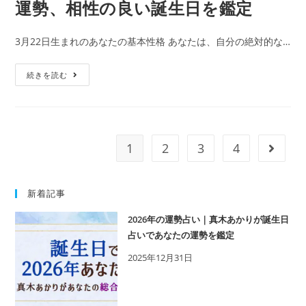
運勢、相性の良い誕生日を鑑定
の
を
365
鑑
3月22日生まれのあなたの基本性格 あなたは、自分の絶対的な…
日
定
の
3
続きを読む
誕
月
生
22
日
日
占
生
い
1
2
3
4
次の
ま
で
れ
性
の
新着記事
格・
人
運
2026年の運勢占い｜真木あかりが誕生日
の
勢、
占いであなたの運勢を鑑定
特
相
2025年12月31日
徴
性
｜
の
真
良