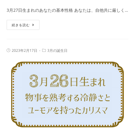
365
鑑
3月27日生まれのあなたの基本性格 あなたは、自他共に厳しく…
日
定
の
3
続きを読む
誕
月
生
27
日
日
占
投
投
2023年2月17日
3月の誕生日
生
稿
稿
い
公
カ
ま
で
開
テ
日:
れ
ゴ
性
リ
の
ー:
格・
人
運
の
勢、
特
相
徴
性
｜
の
真
良
木
い