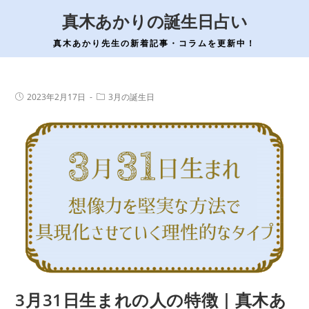
コ
真木あかりの誕生日占い
ン
テ
真木あかり先生の新着記事・コラムを更新中！
ン
ツ
へ
投
投
2023年2月17日
3月の誕生日
稿
稿
ス
公
カ
開
テ
キ
日:
ゴ
ッ
リ
ー:
プ
3月31日生まれの人の特徴｜真木あ