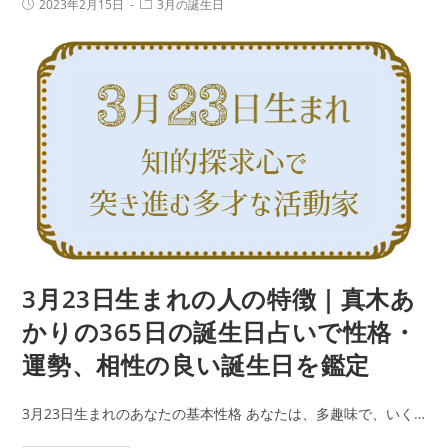
投
投
2023年2月15日
3月の誕生日
生
稿
稿
い
公
カ
ま
で
開
テ
日:
れ
ゴ
性
リ
の
ー:
格・
人
運
の
勢、
特
相
徴
性
｜
の
真
良
木
い
あ
3月23日生まれの人の特徴｜真木あ
誕
か
生
かりの365日の誕生日占いで性格・
り
日
運勢、相性の良い誕生日を鑑定
の
を
365
鑑
3月23日生まれのあなたの基本性格 あなたは、多趣味で、いく…
日
定
の