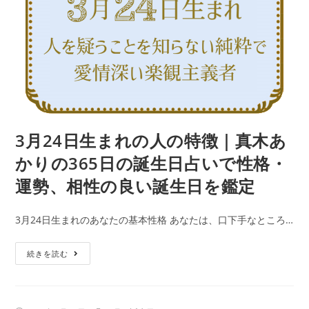
格・
人
運
の
勢、
特
相
徴
性
｜
の
真
良
木
い
あ
3月24日生まれの人の特徴｜真木あ
誕
か
生
かりの365日の誕生日占いで性格・
り
日
運勢、相性の良い誕生日を鑑定
の
を
365
鑑
3月24日生まれのあなたの基本性格 あなたは、口下手なところ…
日
定
の
3
続きを読む
誕
月
生
24
日
日
占