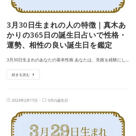
真
木
あ
3月30日生まれの人の特徴｜真木あ
か
かりの365日の誕生日占いで性格・
り
運勢、相性の良い誕生日を鑑定
の
365
3月30日生まれのあなたの基本性格 あなたは、失敗を経験にし…
日
の
3
続きを読む
誕
月
生
30
日
日
占
投
投
2023年2月17日
3月の誕生日
生
稿
稿
い
公
カ
ま
で
開
テ
日:
れ
ゴ
性
リ
の
ー:
格・
人
運