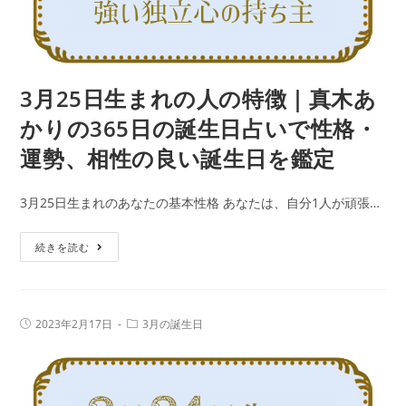
性
｜
の
真
良
木
い
あ
3月25日生まれの人の特徴｜真木あ
誕
か
生
かりの365日の誕生日占いで性格・
り
日
運勢、相性の良い誕生日を鑑定
の
を
365
鑑
3月25日生まれのあなたの基本性格 あなたは、自分1人が頑張…
日
定
の
3
続きを読む
誕
月
生
25
日
日
占
投
投
2023年2月17日
3月の誕生日
生
稿
稿
い
公
カ
ま
で
開
テ
日:
れ
ゴ
性
リ
の
ー: