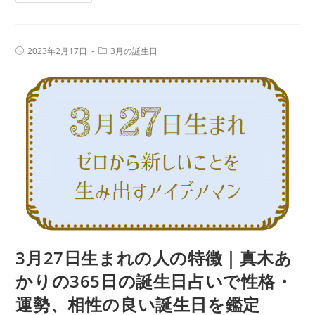
月
生
28
日
日
占
投
投
2023年2月17日
3月の誕生日
生
稿
稿
い
公
カ
ま
で
開
テ
日:
れ
ゴ
性
リ
の
ー:
格・
人
運
の
勢、
特
相
徴
性
｜
の
真
良
木
い
あ
3月27日生まれの人の特徴｜真木あ
誕
か
生
かりの365日の誕生日占いで性格・
り
日
運勢、相性の良い誕生日を鑑定
の
を