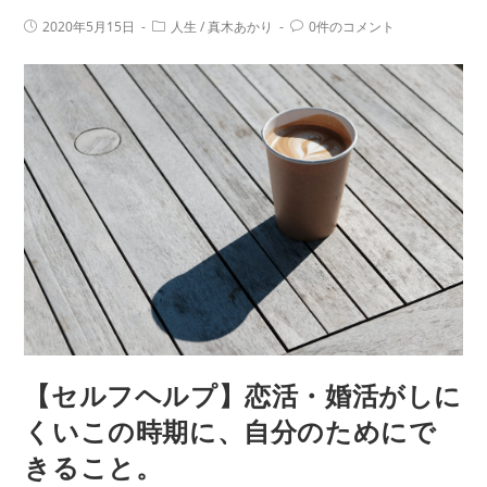
う
く
投
投
投
2020年5月15日
人生
/
真木あかり
0件のコメント
な
す
稿
稿
稿
ん
公
カ
コ
る】
開
テ
メ
だ
日:
ど
ゴ
ン
リ
ト:
ろ
う
ー:
う」
し
の
よ
ル
う
ー
も
プ
な
を
く
抜
や
け
り
出
き
す
【セルフヘルプ】恋活・婚活がしに
れ
ヒ
な
くいこの時期に、自分のためにで
ン
い
きること。
ト
と