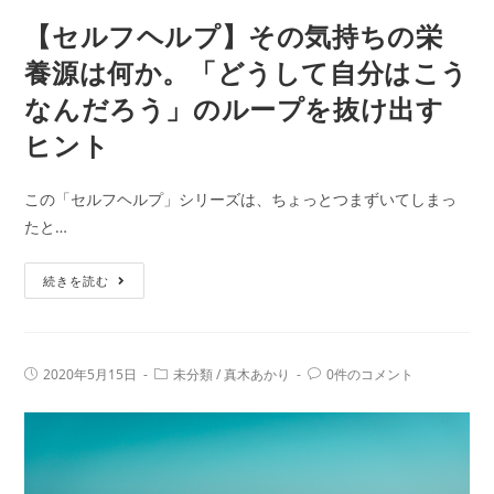
【セルフヘルプ】その気持ちの栄
養源は何か。「どうして自分はこう
なんだろう」のループを抜け出す
ヒント
この「セルフヘルプ」シリーズは、ちょっとつまずいてしまっ
たと…
【セ
続きを読む
ル
フ
ヘ
投
投
投
2020年5月15日
未分類
/
真木あかり
0件のコメント
ル
稿
稿
稿
公
カ
コ
プ】
開
テ
メ
日:
そ
ゴ
ン
リ
ト:
の
ー: