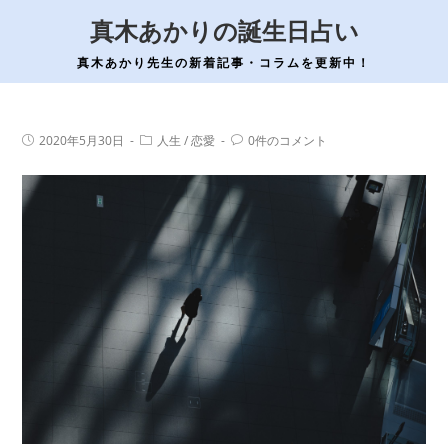
コ
真木あかりの誕生日占い
ン
テ
真木あかり先生の新着記事・コラムを更新中！
ン
ツ
へ
投
投
投
2020年5月30日
人生
/
恋愛
0件のコメント
稿
稿
稿
ス
公
カ
コ
開
テ
メ
キ
日:
ゴ
ン
ッ
リ
ト:
ー:
プ