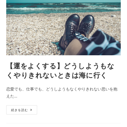
気
持
ち
の
栄
養
源
は
何
【運をよくする】どうしようもな
か。
「ど
くやりきれないときは海に行く
う
し
恋愛でも、仕事でも、どうしようもなくやりきれない思いを抱
て
えた…
自
分
【運
続きを読む
は
を
こ
よ