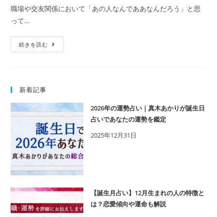
職場や交友関係において「あの人なんでああなんだろう」と思
って…
【セ
続きを読む
ル
フ
ヘ
新着記事
ル
プ】
2026年の運勢占い｜真木あかりが誕生日
他
占いであなたの運勢を鑑定
人
2025年12月31日
の
内
面
的
成
【誕生月占い】12月生まれの人の特徴と
長
は？恋愛傾向や運命も解説
ま