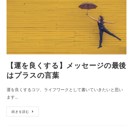
向
上
は、
相
手
を
指
定
し
【運を良くする】メッセージの最後
な
はプラスの言葉
い
こ
運を良くするコツ、ライフワークとして書いていきたいと思い
と
ます…
【運
続きを読む
を
良
く