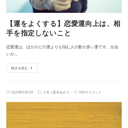
い
こ
の
【運をよくする】恋愛運向上は、相
時
期
手を指定しないこと
に、
自
恋愛運は、ほかのどの運よりも悩む人の数が多い運です。出会
分
いが…
の
た
【運
続きを読む
め
を
に
よ
で
く
投
投
投
2020年5月5日
人生
/
真木あかり
0件のコメント
き
す
稿
稿
稿
る
公
カ
コ
る】
開
テ
メ
こ
日:
恋
ゴ
ン
リ
ト:
と。
愛
ー:
運