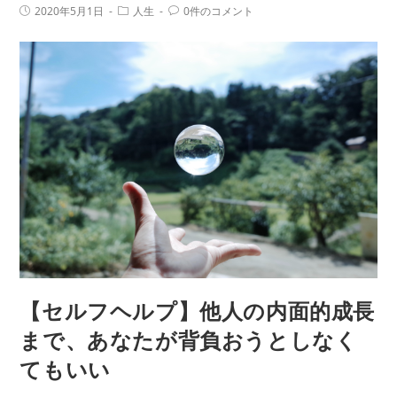
投
投
投
2020年5月1日
人生
0件のコメント
す
稿
稿
稿
公
カ
コ
る】
開
テ
メ
日:
メ
ゴ
ン
リ
ト:
ッ
ー:
セ
ー
ジ
の
最
後
は
プ
ラ
【セルフヘルプ】他人の内面的成長
ス
の
まで、あなたが背負おうとしなく
言
てもいい
葉