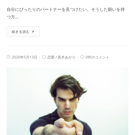
き
自分にぴったりのパートナーを見つけたい。そうした願いを持
は
つ方…
海
に
【セ
続きを読む
行
ル
く
フ
ヘ
投
投
投
2020年5月13日
恋愛
/
真木あかり
0件のコメント
ル
稿
稿
稿
公
カ
コ
プ】
開
テ
メ
日:
恋
ゴ
ン
リ
ト:
活・
ー:
婚
活
が
し
に
く