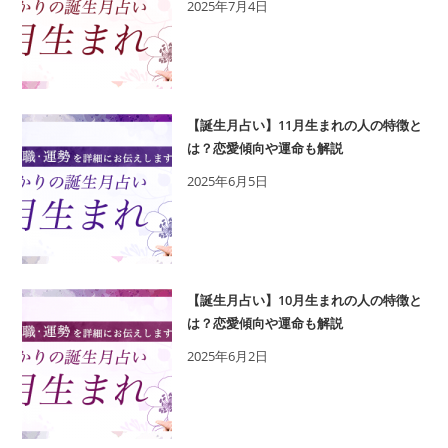
2025年7月4日
で、
あ
な
た
が
【誕生月占い】11月生まれの人の特徴と
背
は？恋愛傾向や運命も解説
負
2025年6月5日
お
う
と
し
な
【誕生月占い】10月生まれの人の特徴と
く
は？恋愛傾向や運命も解説
て
2025年6月2日
も
い
い