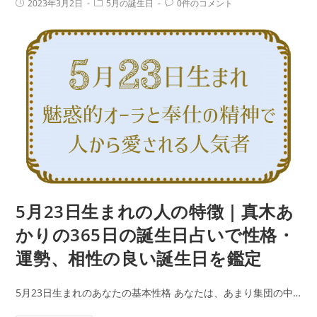
投
投
投
2023年3月2日
5月の誕生日
0件のコメント
生
稿
稿
稿
い
公
カ
コ
ま
で
開
テ
メ
日:
れ
ゴ
ン
性
リ
ト:
の
ー:
格・
人
運
の
勢、
特
相
徴
性
｜
の
真
良
木
い
あ
5月23日生まれの人の特徴｜真木あ
誕
か
生
かりの365日の誕生日占いで性格・
り
日
運勢、相性の良い誕生日を鑑定
の
を
365
鑑
5月23日生まれのあなたの基本性格 あなたは、あまり集団の中…
日
定
の