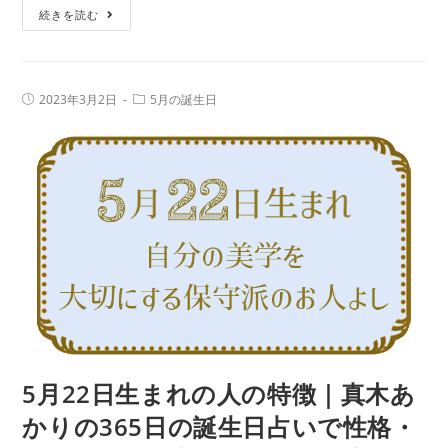
5
続きを読む
誕
月
生
23
日
日
占
投
投
2023年3月2日
5月の誕生日
生
稿
稿
い
公
カ
ま
で
開
テ
日:
れ
ゴ
性
リ
の
ー:
格・
人
運
の
勢、
特
相
徴
性
｜
の
真
良
木
い
あ
5月22日生まれの人の特徴｜真木あ
誕
か
生
かりの365日の誕生日占いで性格・
り
日