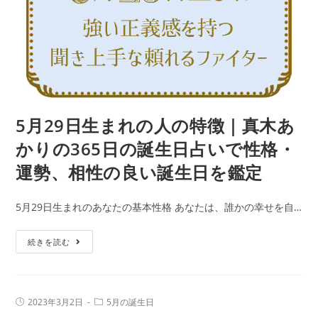
の
勢、
特
相
徴
性
｜
の
真
良
木
い
あ
5月29日生まれの人の特徴｜真木あ
誕
か
生
かりの365日の誕生日占いで性格・
り
日
運勢、相性の良い誕生日を鑑定
の
を
365
鑑
5月29日生まれのあなたの基本性格 あなたは、誰かの幸せを自…
日
定
の
5
続きを読む
誕
月
生
29
日
日
占
投
投
2023年3月2日
5月の誕生日
生
稿
稿
い