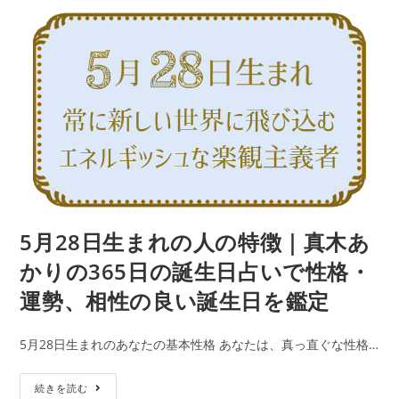
公
カ
ま
で
開
テ
日:
れ
ゴ
性
リ
の
ー:
格・
人
運
の
勢、
特
相
徴
性
｜
の
真
良
木
い
あ
5月28日生まれの人の特徴｜真木あ
誕
か
生
かりの365日の誕生日占いで性格・
り
日
運勢、相性の良い誕生日を鑑定
の
を
365
鑑
5月28日生まれのあなたの基本性格 あなたは、真っ直ぐな性格…
日
定
の
5
続きを読む
誕