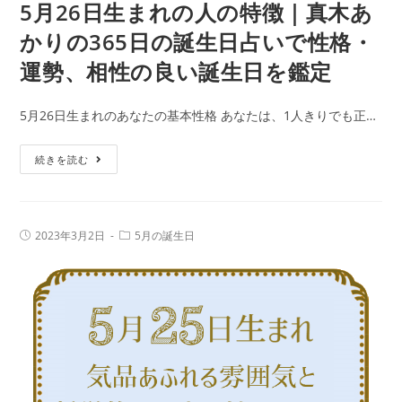
あ
5月26日生まれの人の特徴｜真木あ
誕
か
生
かりの365日の誕生日占いで性格・
り
日
運勢、相性の良い誕生日を鑑定
の
を
365
鑑
5月26日生まれのあなたの基本性格 あなたは、1人きりでも正…
日
定
の
5
続きを読む
誕
月
生
26
日
日
占
投
投
2023年3月2日
5月の誕生日
生
稿
稿
い
公
カ
ま
で
開
テ
日:
れ
ゴ
性
リ
の
ー:
格・
人
運
の
勢、
特
相
徴