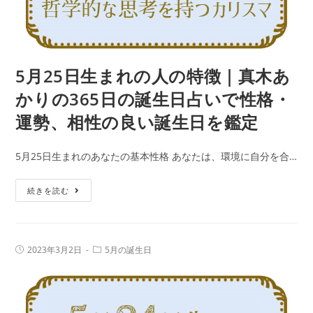
性
｜
の
真
良
木
い
あ
5月25日生まれの人の特徴｜真木あ
誕
か
生
かりの365日の誕生日占いで性格・
り
日
運勢、相性の良い誕生日を鑑定
の
を
365
鑑
5月25日生まれのあなたの基本性格 あなたは、環境に自分を合…
日
定
の
5
続きを読む
誕
月
生
25
日
日
占
投
投
2023年3月2日
5月の誕生日
生
稿
稿
い
公
カ
ま
で
開
テ
日:
れ
ゴ
性
リ
の
ー: