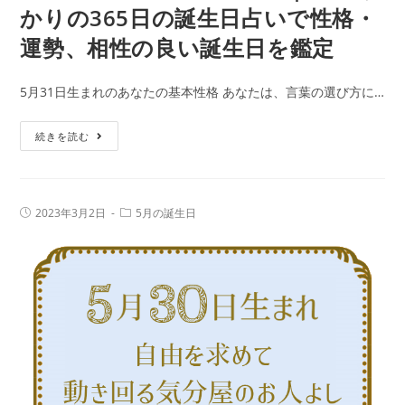
かりの365日の誕生日占いで性格・
運勢、相性の良い誕生日を鑑定
5月31日生まれのあなたの基本性格 あなたは、言葉の選び方に…
5
続きを読む
月
31
日
投
投
2023年3月2日
5月の誕生日
生
稿
稿
公
カ
ま
開
テ
日:
れ
ゴ
リ
の
ー:
人
の
特
徴
｜