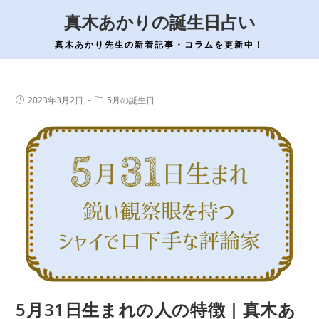
コ
真木あかりの誕生日占い
ン
テ
真木あかり先生の新着記事・コラムを更新中！
ン
ツ
へ
投
投
2023年3月2日
5月の誕生日
稿
稿
ス
公
カ
開
テ
キ
日:
ゴ
ッ
リ
ー:
プ
5月31日生まれの人の特徴｜真木あ