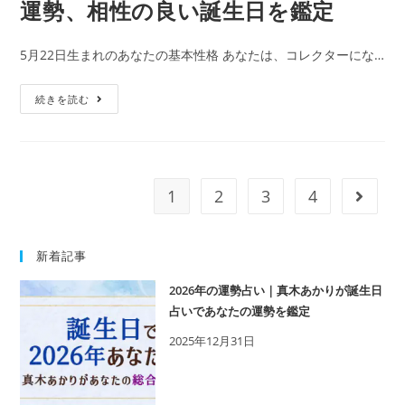
運勢、相性の良い誕生日を鑑定
の
を
365
鑑
5月22日生まれのあなたの基本性格 あなたは、コレクターにな…
日
定
の
5
続きを読む
誕
月
生
22
日
日
占
生
い
1
2
3
4
次の
ま
で
れ
性
の
新着記事
格・
人
運
2026年の運勢占い｜真木あかりが誕生日
の
勢、
占いであなたの運勢を鑑定
特
相
2025年12月31日
徴
性
｜
の
真
良