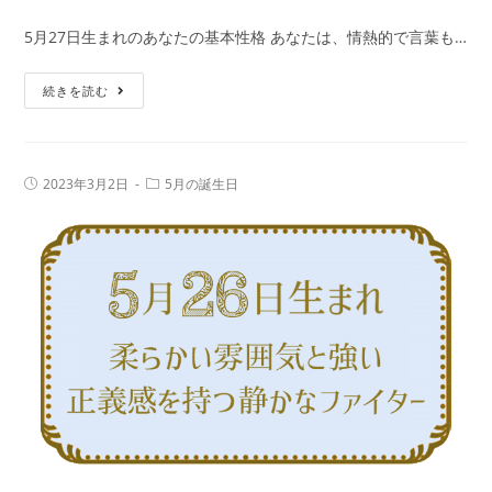
365
鑑
5月27日生まれのあなたの基本性格 あなたは、情熱的で言葉も…
日
定
の
5
続きを読む
誕
月
生
27
日
日
占
投
投
2023年3月2日
5月の誕生日
生
稿
稿
い
公
カ
ま
で
開
テ
日:
れ
ゴ
性
リ
の
ー:
格・
人
運
の
勢、
特
相
徴
性
｜
の
真
良
木
い