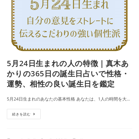
格・
人
運
の
勢、
特
相
徴
性
｜
の
真
良
木
い
あ
5月24日生まれの人の特徴｜真木あ
誕
か
生
かりの365日の誕生日占いで性格・
り
日
運勢、相性の良い誕生日を鑑定
の
を
365
鑑
5月24日生まれのあなたの基本性格 あなたは、1人の時間を大…
日
定
の
5
続きを読む
誕
月
生
24
日
日
占