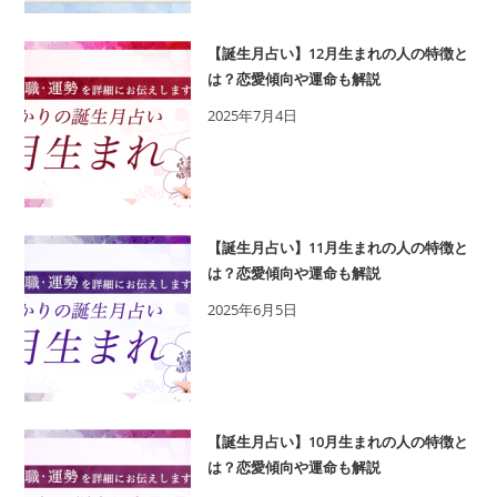
木
い
あ
誕
【誕生月占い】12月生まれの人の特徴と
か
生
は？恋愛傾向や運命も解説
り
日
2025年7月4日
の
を
365
鑑
日
定
の
誕
【誕生月占い】11月生まれの人の特徴と
生
は？恋愛傾向や運命も解説
日
2025年6月5日
占
い
で
性
格・
【誕生月占い】10月生まれの人の特徴と
運
は？恋愛傾向や運命も解説
勢、