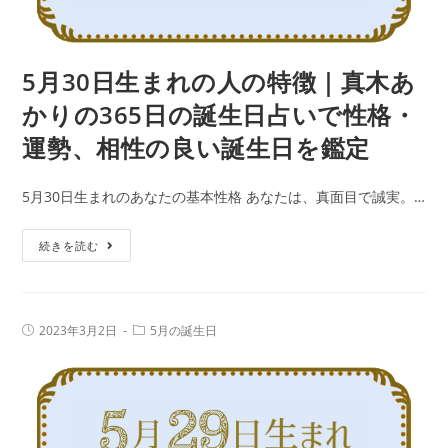
真
木
あ
5月30日生まれの人の特徴｜真木あ
か
かりの365日の誕生日占いで性格・
り
運勢、相性の良い誕生日を鑑定
の
365
5月30日生まれのあなたの基本性格 あなたは、真面目で誠実。…
日
の
5
続きを読む
誕
月
生
30
日
日
占
投
投
2023年3月2日
5月の誕生日
生
稿
稿
い
公
カ
ま
で
開
テ
日:
れ
ゴ
性
リ
の
ー:
格・
人
運