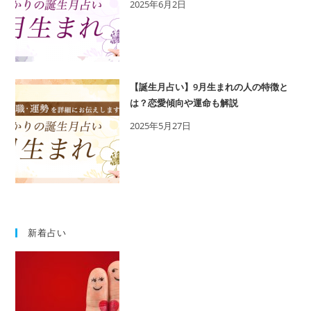
2025年6月2日
相
性
の
良
い
【誕生月占い】9月生まれの人の特徴と
誕
は？恋愛傾向や運命も解説
生
2025年5月27日
日
を
鑑
定
新着占い