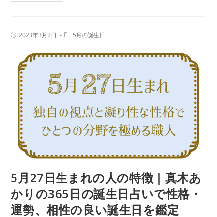
月
生
28
日
日
占
投
投
2023年3月2日
5月の誕生日
生
稿
稿
い
公
カ
ま
で
開
テ
日:
れ
ゴ
性
リ
の
ー:
格・
人
運
の
勢、
特
相
徴
性
｜
の
真
良
木
い
あ
5月27日生まれの人の特徴｜真木あ
誕
か
生
かりの365日の誕生日占いで性格・
り
日
運勢、相性の良い誕生日を鑑定
の
を