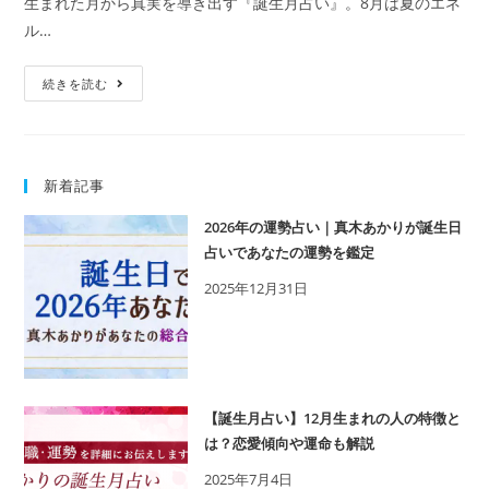
生まれた月から真実を導き出す『誕生月占い』。8月は夏のエネ
ル…
【誕
続きを読む
生
月
占
新着記事
い】
8
2026年の運勢占い｜真木あかりが誕生日
月
占いであなたの運勢を鑑定
生
2025年12月31日
ま
れ
の
人
の
【誕生月占い】12月生まれの人の特徴と
特
は？恋愛傾向や運命も解説
徴
2025年7月4日
と