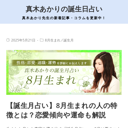
コ
真木あかりの誕生日占い
ン
テ
真木あかり先生の新着記事・コラムを更新中！
ン
ツ
へ
投
投
2025年5月21日
8月生まれ
/
誕生月
稿
稿
ス
公
カ
開
テ
キ
日:
ゴ
ッ
リ
ー:
プ
【誕生月占い】8月生まれの人の特
徴とは？恋愛傾向や運命も解説