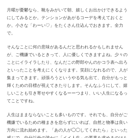
月曜が憂鬱なら、靴をみがいて朝、嬉しくお出かけできるよう
にしてみるとか。テンションがあがるコーデを考えておくと
か。小さな「わーい♡」をたくさん仕込んでおきます。全力
で。
そんなことに何の意味があるんだと思われるかもしれません
が、ご機嫌でいるときって、人に優しくできますよね。少々の
ことにイライラしたり、なんだこの野郎やんのかコラ表へ出ろ
といったことを考えにくくなります。笑顔になれるので、人が
集まってきます。頑張ろうというやる気も出て、自分がもっと
輝くための目標が視えてきたりします。そんなふうにして、嬉
しいことも引き寄せやすくなるーーつまり、いい人生になるっ
てことですね。
人生はままならないことも多いものです。それでも、自分がご
機嫌でいるための種まきを怠らずにいれば、自然と物事は良い
方向に流れ始めます。「あの人が◯◯してくれたら」といった
感じで、自分以外の誰かに「イイ人生」の要素を求めるのはも