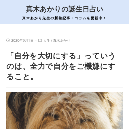
コ
真木あかりの誕生日占い
ン
テ
真木あかり先生の新着記事・コラムを更新中！
ン
ツ
へ
投
投
2020年9月1日
人生
/
真木あかり
稿
稿
ス
公
カ
「自分を大切にする」っていう
開
テ
キ
日:
ゴ
ッ
リ
のは、全力で自分をご機嫌にす
ー:
プ
ること。