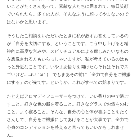
いことがたくさんあって、素敵な人たちに囲まれて、毎日笑顔
でいられたら。多くの人が、そんなふうに願ってやまないので
はないかと思います。
そうしたご相談をいただいたときに私が必ずお答えしているの
が「自分を大切にする」ということです。こう申し上げると精
神的に高度な営みや、スピリチュアルによる癒しみたいなもの
を想像される方もいらっしゃいますが、私が考えているのはも
っと身近なことです。いやまあ悟りを開けたらそれはそれでス
ゴいけど……(∪ ´ω` ) でもまあその前に「全力で自分をご機嫌
にする」のが先です。というか、これがすべての始まりです。
たとえばアロマディフューザーをつけて、いい香りの中で過ご
すこと。好きな色の服を着ること。好きなグラスでお酒をのむ
こと。よく寝ること。そんな、自分の心と体が喜ぶことをたく
さんして、自分をご機嫌にしてあげることが大事です。全力で
心身のコンディションを整えると言ってもいいかもしれませ
ん。