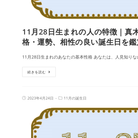
日
の
誕
11月28日生まれの人の特徴｜真
生
日
格・運勢、相性の良い誕生日を鑑
占
い
11月28日生まれのあなたの基本性格 あなたは、人見知りな
で
性
11
続きを読む
格・
月
運
28
勢、
日
投
投
2023年4月24日
11月の誕生日
相
生
稿
稿
性
公
カ
ま
開
テ
の
日:
れ
ゴ
リ
良
の
ー:
い
人
誕