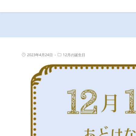
コ
ン
テ
ン
ツ
へ
ス
投
投
2023年4月24日
12月の誕生日
キ
稿
稿
公
カ
ッ
開
テ
プ
日:
ゴ
リ
ー: