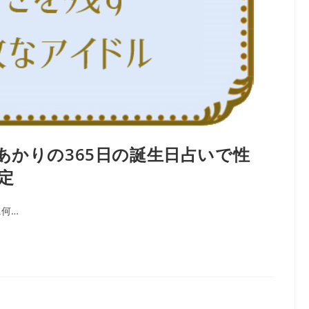
あかりの365日の誕生日占いで性
定
に何…