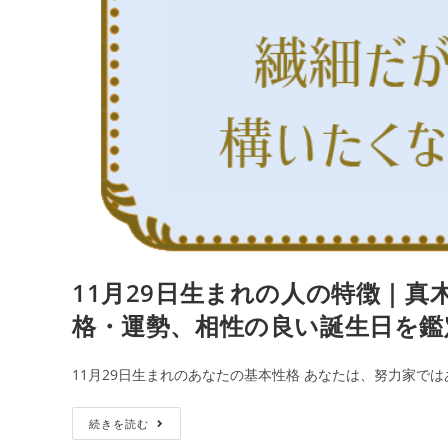
を
｜
鑑
真
定
木
あ
か
り
の
365
日
の
誕
11月29日生まれの人の特徴｜真
生
日
格・運勢、相性の良い誕生日を鑑
占
い
11月29日生まれのあなたの基本性格 あなたは、努力家では
で
性
11
続きを読む
格・
月