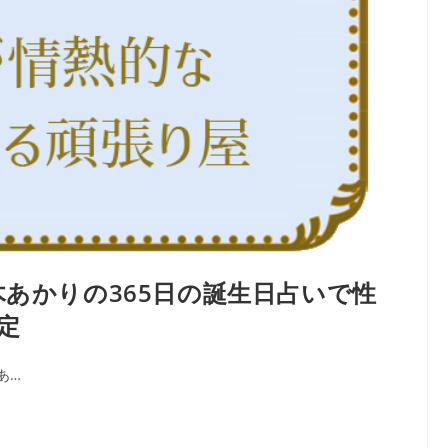
木あかりの365日の誕生日占いで性
定
あ…