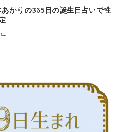
木あかりの365日の誕生日占いで性
定
れ…