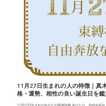
の
生
特
日
徴
を
｜
鑑
真
定
木
あ
か
り
の
365
日
の
誕
11月27日生まれの人の特徴｜真
生
日
格・運勢、相性の良い誕生日を鑑
占
い
11月27日生まれのあなたの基本性格 あなたは、自由を好み