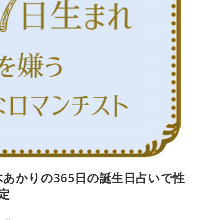
木あかりの365日の誕生日占いで性
定
、…