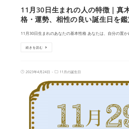
誕
11月30日生まれの人の特徴｜真
生
日
格・運勢、相性の良い誕生日を鑑
占
い
11月30日生まれのあなたの基本性格 あなたは、自分の置か
で
性
11
続きを読む
格・
月
運
30
勢、
日
投
投
2023年4月24日
11月の誕生日
相
生
稿
稿
性
公
カ
ま
開
テ
の
日:
れ
ゴ
リ
良
の
ー:
い
人
誕
の
生
特
日
徴