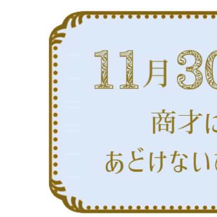
生
稿
稿
公
カ
ま
開
テ
日:
れ
ゴ
リ
の
ー:
人
の
特
徴
｜
真
木
あ
か
り
の
365
日
の