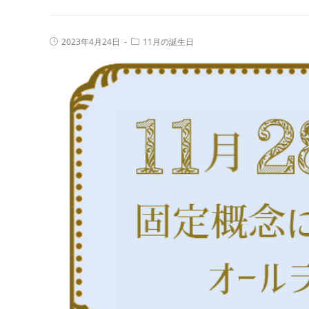
運
29
勢、
日
投
投
2023年4月24日
11月の誕生日
相
生
稿
稿
性
公
カ
ま
開
テ
の
日:
れ
ゴ
リ
良
の
ー:
い
人
誕
の
生
特
日
徴
を
｜
鑑
真
定
木
あ
か
り
の
365