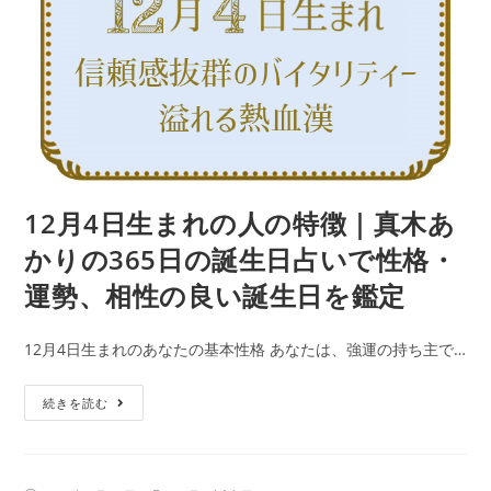
格・
人
運
の
勢、
特
相
徴
性
｜
の
真
良
木
い
あ
12月4日生まれの人の特徴｜真木あ
誕
か
生
かりの365日の誕生日占いで性格・
り
日
運勢、相性の良い誕生日を鑑定
の
を
365
鑑
12月4日生まれのあなたの基本性格 あなたは、強運の持ち主で…
日
定
の
12
続きを読む
誕
月
生
4
日
日
占