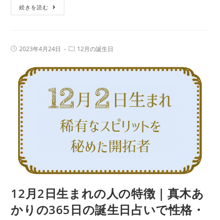
12
続きを読む
誕
月
生
3
日
日
占
投
投
2023年4月24日
12月の誕生日
生
稿
稿
い
公
カ
ま
で
開
テ
日:
れ
ゴ
性
リ
の
ー:
格・
人
運
の
勢、
特
相
徴
性
｜
の
真
良
木
い
あ
12月2日生まれの人の特徴｜真木あ
誕
か
生
かりの365日の誕生日占いで性格・
り
日