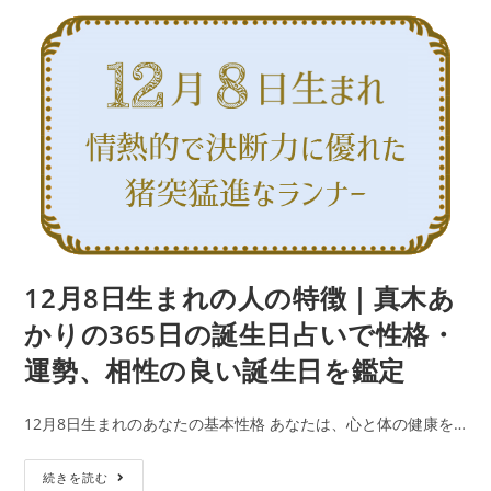
公
カ
ま
で
開
テ
日:
れ
ゴ
性
リ
の
ー:
格・
人
運
の
勢、
特
相
徴
性
｜
の
真
良
木
い
あ
12月8日生まれの人の特徴｜真木あ
誕
か
生
かりの365日の誕生日占いで性格・
り
日
運勢、相性の良い誕生日を鑑定
の
を
365
鑑
12月8日生まれのあなたの基本性格 あなたは、心と体の健康を…
日
定
の
12
続きを読む
誕