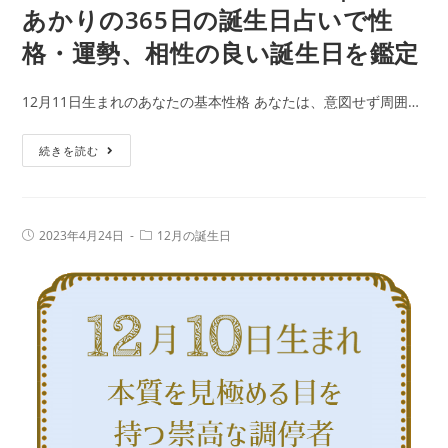
あかりの365日の誕生日占いで性
格・運勢、相性の良い誕生日を鑑定
12月11日生まれのあなたの基本性格 あなたは、意図せず周囲…
12
続きを読む
月
11
日
投
投
2023年4月24日
12月の誕生日
生
稿
稿
公
カ
ま
開
テ
日:
れ
ゴ
リ
の
ー:
人
の
特
徴
｜