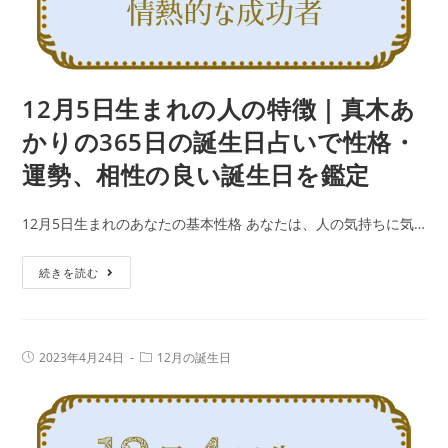
性
｜
の
真
良
木
い
あ
12月5日生まれの人の特徴｜真木あ
誕
か
生
かりの365日の誕生日占いで性格・
り
日
運勢、相性の良い誕生日を鑑定
の
を
365
鑑
12月5日生まれのあなたの基本性格 あなたは、人の気持ちに気…
日
定
の
12
続きを読む
誕
月
生
5
日
日
占
投
投
2023年4月24日
12月の誕生日
生
稿
稿
い
公
カ
ま
で
開
テ
日:
れ
ゴ
性
リ
の
ー: