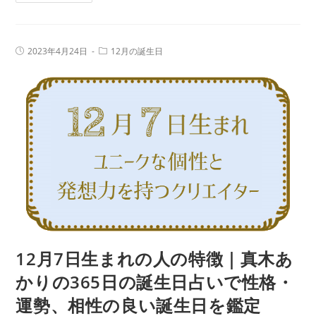
月
生
8
日
日
占
投
投
2023年4月24日
12月の誕生日
生
稿
稿
い
公
カ
ま
で
開
テ
日:
れ
ゴ
性
リ
の
ー:
格・
人
運
の
勢、
特
相
徴
性
｜
の
真
良
木
い
あ
12月7日生まれの人の特徴｜真木あ
誕
か
生
かりの365日の誕生日占いで性格・
り
日
運勢、相性の良い誕生日を鑑定
の
を