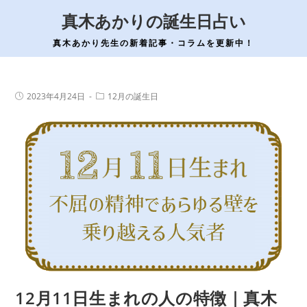
コ
真木あかりの誕生日占い
ン
テ
真木あかり先生の新着記事・コラムを更新中！
ン
ツ
へ
投
投
2023年4月24日
12月の誕生日
稿
稿
ス
公
カ
開
テ
キ
日:
ゴ
ッ
リ
ー:
プ
12月11日生まれの人の特徴｜真木