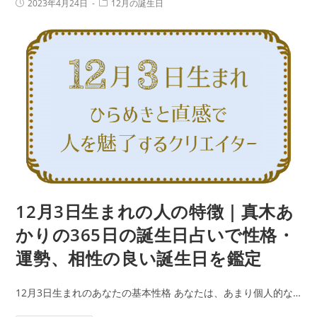
投
投
2023年4月24日
12月の誕生日
生
稿
稿
い
公
カ
ま
で
開
テ
日:
れ
ゴ
性
リ
の
ー:
格・
人
運
の
勢、
特
相
徴
性
｜
の
真
良
木
い
あ
12月3日生まれの人の特徴｜真木あ
誕
か
生
かりの365日の誕生日占いで性格・
り
日
運勢、相性の良い誕生日を鑑定
の
を
365
鑑
12月3日生まれのあなたの基本性格 あなたは、あまり個人的な…
日
定
の