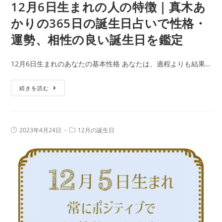
あ
12月6日生まれの人の特徴｜真木あ
誕
か
生
かりの365日の誕生日占いで性格・
り
日
運勢、相性の良い誕生日を鑑定
の
を
365
鑑
12月6日生まれのあなたの基本性格 あなたは、過程よりも結果…
日
定
の
12
続きを読む
誕
月
生
6
日
日
占
投
投
2023年4月24日
12月の誕生日
生
稿
稿
い
公
カ
ま
で
開
テ
日:
れ
ゴ
性
リ
の
ー:
格・
人
運
の
勢、
特
相
徴