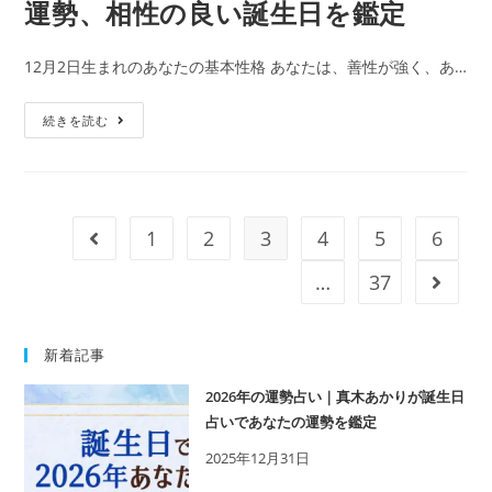
運勢、相性の良い誕生日を鑑定
の
を
365
鑑
12月2日生まれのあなたの基本性格 あなたは、善性が強く、あ…
日
定
の
12
続きを読む
誕
月
生
2
日
日
占
生
い
1
2
3
4
5
6
前のページへ移動
ま
で
れ
…
37
次の
性
の
格・
人
運
新着記事
の
勢、
特
相
2026年の運勢占い｜真木あかりが誕生日
徴
占いであなたの運勢を鑑定
性
｜
の
2025年12月31日
真
良