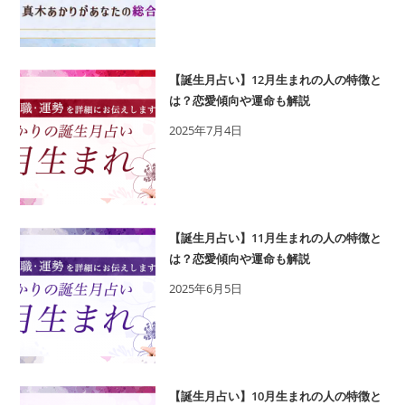
木
い
あ
誕
か
生
り
日
【誕生月占い】12月生まれの人の特徴と
の
は？恋愛傾向や運命も解説
を
365
鑑
2025年7月4日
日
定
の
誕
生
日
【誕生月占い】11月生まれの人の特徴と
占
は？恋愛傾向や運命も解説
い
2025年6月5日
で
性
格・
運
勢、
【誕生月占い】10月生まれの人の特徴と