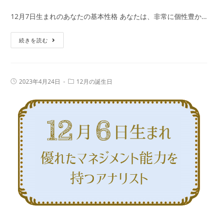
365
鑑
12月7日生まれのあなたの基本性格 あなたは、非常に個性豊か…
日
定
の
12
続きを読む
誕
月
生
7
日
日
占
投
投
2023年4月24日
12月の誕生日
生
稿
稿
い
公
カ
ま
で
開
テ
日:
れ
ゴ
性
リ
の
ー:
格・
人
運
の
勢、
特
相
徴
性
｜
の
真
良
木
い