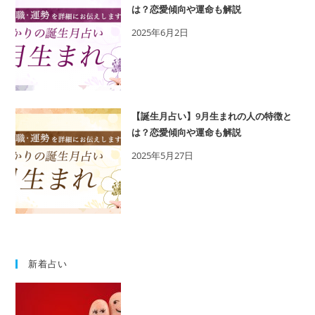
相
は？恋愛傾向や運命も解説
性
2025年6月2日
の
良
い
誕
生
【誕生月占い】9月生まれの人の特徴と
日
は？恋愛傾向や運命も解説
を
2025年5月27日
鑑
定
新着占い