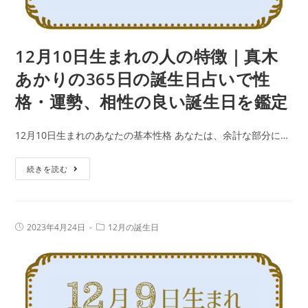
真
木
あ
12月10日生まれの人の特徴｜真木
か
あかりの365日の誕生日占いで性
り
格・運勢、相性の良い誕生日を鑑定
の
365
12月10日生まれのあなたの基本性格 あなたは、余計な部分に…
日
の
12
続きを読む
誕
月
生
10
日
日
占
投
投
2023年4月24日
12月の誕生日
生
稿
稿
い
公
カ
ま
で
開
テ
日:
れ
ゴ
性
リ
の
ー:
格・
人
運