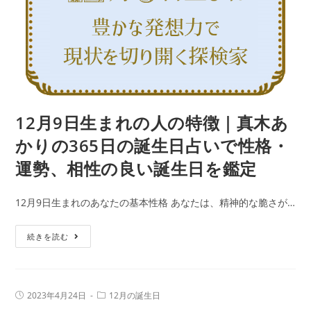
の
勢、
特
相
徴
性
｜
の
真
良
木
い
あ
12月9日生まれの人の特徴｜真木あ
誕
か
生
かりの365日の誕生日占いで性格・
り
日
運勢、相性の良い誕生日を鑑定
の
を
365
鑑
12月9日生まれのあなたの基本性格 あなたは、精神的な脆さが…
日
定
の
12
続きを読む
誕
月
生
9
日
日
占
投
投
2023年4月24日
12月の誕生日
生
稿
稿
い