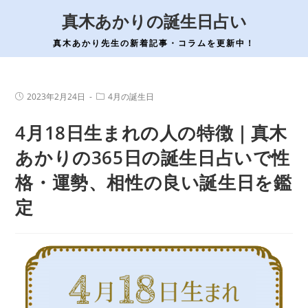
コ
真木あかりの誕生日占い
ン
テ
真木あかり先生の新着記事・コラムを更新中！
ン
ツ
へ
投
投
2023年2月24日
4月の誕生日
稿
稿
ス
公
カ
4月18日生まれの人の特徴｜真木
開
テ
キ
日:
ゴ
ッ
リ
あかりの365日の誕生日占いで性
ー:
プ
格・運勢、相性の良い誕生日を鑑
定