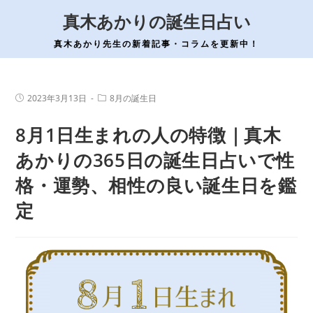
コ
真木あかりの誕生日占い
ン
テ
真木あかり先生の新着記事・コラムを更新中！
ン
ツ
へ
投
投
2023年3月13日
8月の誕生日
稿
稿
ス
公
カ
8月1日生まれの人の特徴｜真木
開
テ
キ
日:
ゴ
ッ
リ
あかりの365日の誕生日占いで性
ー:
プ
格・運勢、相性の良い誕生日を鑑
定