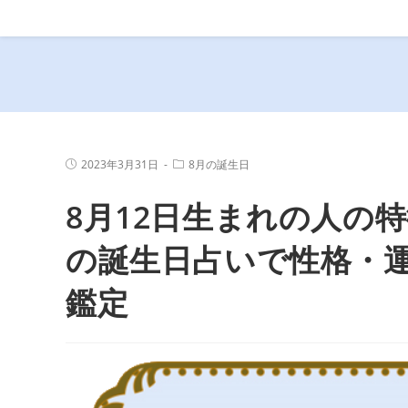
コ
ン
テ
ン
ツ
へ
ス
投
投
2023年3月31日
8月の誕生日
キ
稿
稿
公
カ
ッ
8月12日生まれの人の特
開
テ
プ
日:
ゴ
リ
ー:
の誕生日占いで性格・
鑑定