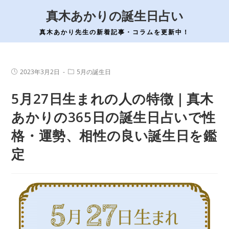
コ
真木あかりの誕生日占い
ン
テ
真木あかり先生の新着記事・コラムを更新中！
ン
ツ
へ
投
投
2023年3月2日
5月の誕生日
稿
稿
ス
公
カ
5月27日生まれの人の特徴｜真木
開
テ
キ
日:
ゴ
ッ
リ
あかりの365日の誕生日占いで性
ー:
プ
格・運勢、相性の良い誕生日を鑑
定