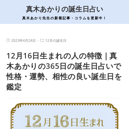
コ
真木あかりの誕生日占い
ン
テ
真木あかり先生の新着記事・コラムを更新中！
ン
ツ
へ
投
投
2023年4月24日
12月の誕生日
稿
稿
ス
公
カ
12月16日生まれの人の特徴｜真
開
テ
キ
日:
ゴ
ッ
リ
木あかりの365日の誕生日占いで
ー:
プ
性格・運勢、相性の良い誕生日を
鑑定