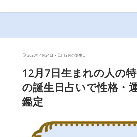
コ
ン
テ
ン
ツ
へ
ス
投
投
2023年4月24日
12月の誕生日
キ
稿
稿
公
カ
ッ
12月7日生まれの人の特
開
テ
プ
日:
ゴ
リ
ー:
の誕生日占いで性格・
鑑定