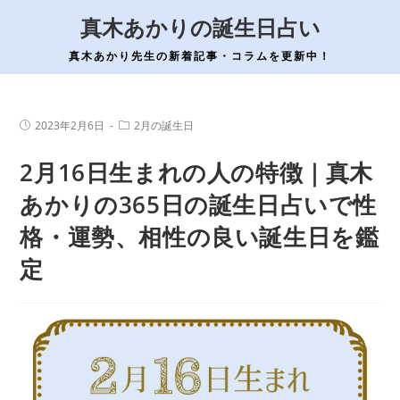
コ
真木あかりの誕生日占い
ン
テ
真木あかり先生の新着記事・コラムを更新中！
ン
ツ
へ
投
投
2023年2月6日
2月の誕生日
稿
稿
ス
公
カ
2月16日生まれの人の特徴｜真木
開
テ
キ
日:
ゴ
ッ
リ
あかりの365日の誕生日占いで性
ー:
プ
格・運勢、相性の良い誕生日を鑑
定