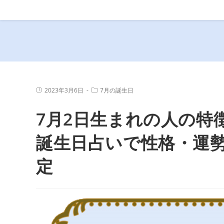
コ
ン
テ
ン
ツ
へ
ス
投
投
2023年3月6日
7月の誕生日
キ
稿
稿
公
カ
ッ
7月2日生まれの人の特
開
テ
プ
日:
ゴ
リ
ー:
誕生日占いで性格・運
定