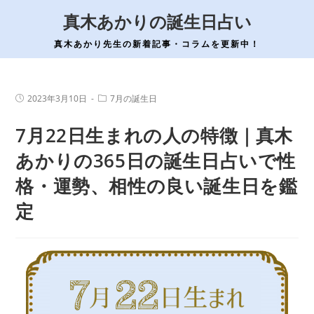
コ
真木あかりの誕生日占い
ン
テ
真木あかり先生の新着記事・コラムを更新中！
ン
ツ
へ
投
投
2023年3月10日
7月の誕生日
稿
稿
ス
公
カ
7月22日生まれの人の特徴｜真木
開
テ
キ
日:
ゴ
ッ
リ
あかりの365日の誕生日占いで性
ー:
プ
格・運勢、相性の良い誕生日を鑑
定