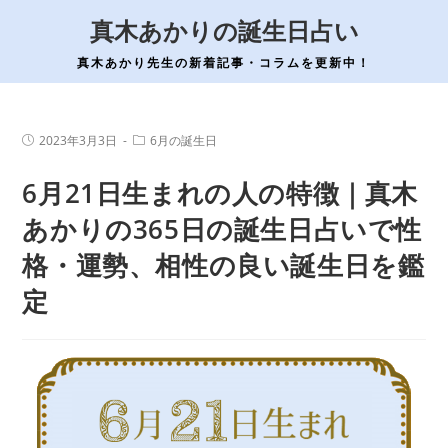
コ
真木あかりの誕生日占い
ン
テ
真木あかり先生の新着記事・コラムを更新中！
ン
ツ
へ
投
投
2023年3月3日
6月の誕生日
稿
稿
ス
公
カ
6月21日生まれの人の特徴｜真木
開
テ
キ
日:
ゴ
ッ
リ
あかりの365日の誕生日占いで性
ー:
プ
格・運勢、相性の良い誕生日を鑑
定