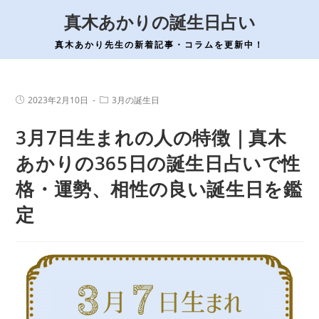
コ
真木あかりの誕生日占い
ン
テ
真木あかり先生の新着記事・コラムを更新中！
ン
ツ
へ
投
投
2023年2月10日
3月の誕生日
稿
稿
ス
公
カ
3月7日生まれの人の特徴｜真木
開
テ
キ
日:
ゴ
ッ
リ
あかりの365日の誕生日占いで性
ー:
プ
格・運勢、相性の良い誕生日を鑑
定