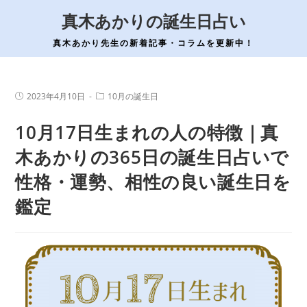
コ
真木あかりの誕生日占い
ン
テ
真木あかり先生の新着記事・コラムを更新中！
ン
ツ
へ
投
投
2023年4月10日
10月の誕生日
稿
稿
ス
公
カ
10月17日生まれの人の特徴｜真
開
テ
キ
日:
ゴ
ッ
リ
木あかりの365日の誕生日占いで
ー:
プ
性格・運勢、相性の良い誕生日を
鑑定