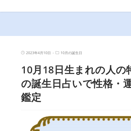
コ
ン
テ
ン
ツ
へ
ス
投
投
2023年4月10日
10月の誕生日
キ
稿
稿
公
カ
ッ
10月18日生まれの人の
開
テ
プ
日:
ゴ
リ
ー:
の誕生日占いで性格・
鑑定