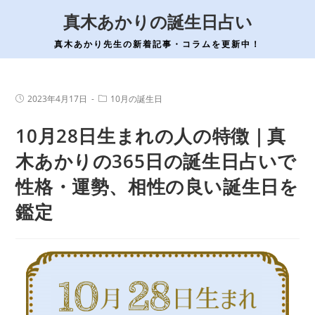
コ
真木あかりの誕生日占い
ン
テ
真木あかり先生の新着記事・コラムを更新中！
ン
ツ
へ
投
投
2023年4月17日
10月の誕生日
稿
稿
ス
公
カ
10月28日生まれの人の特徴｜真
開
テ
キ
日:
ゴ
ッ
リ
木あかりの365日の誕生日占いで
ー:
プ
性格・運勢、相性の良い誕生日を
鑑定