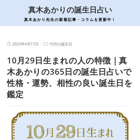
コ
真木あかりの誕生日占い
ン
テ
真木あかり先生の新着記事・コラムを更新中！
ン
ツ
へ
投
投
2023年4月17日
10月の誕生日
稿
稿
ス
公
カ
10月29日生まれの人の特徴｜真
開
テ
キ
日:
ゴ
ッ
リ
木あかりの365日の誕生日占いで
ー:
プ
性格・運勢、相性の良い誕生日を
鑑定