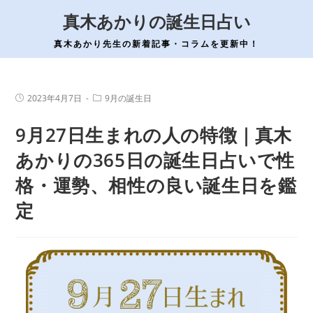
コ
真木あかりの誕生日占い
ン
テ
真木あかり先生の新着記事・コラムを更新中！
ン
ツ
へ
投
投
2023年4月7日
9月の誕生日
稿
稿
ス
公
カ
9月27日生まれの人の特徴｜真木
開
テ
キ
日:
ゴ
ッ
リ
あかりの365日の誕生日占いで性
ー:
プ
格・運勢、相性の良い誕生日を鑑
定