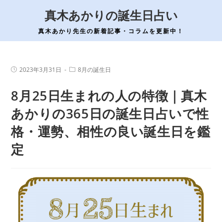
コ
真木あかりの誕生日占い
ン
テ
真木あかり先生の新着記事・コラムを更新中！
ン
ツ
へ
投
投
2023年3月31日
8月の誕生日
稿
稿
ス
公
カ
8月25日生まれの人の特徴｜真木
開
テ
キ
日:
ゴ
ッ
リ
あかりの365日の誕生日占いで性
ー:
プ
格・運勢、相性の良い誕生日を鑑
定