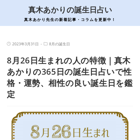
コ
真木あかりの誕生日占い
ン
テ
真木あかり先生の新着記事・コラムを更新中！
ン
ツ
へ
投
投
2023年3月31日
8月の誕生日
稿
稿
ス
公
カ
8月26日生まれの人の特徴｜真木
開
テ
キ
日:
ゴ
ッ
リ
あかりの365日の誕生日占いで性
ー:
プ
格・運勢、相性の良い誕生日を鑑
定