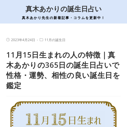
コ
真木あかりの誕生日占い
ン
テ
真木あかり先生の新着記事・コラムを更新中！
ン
ツ
へ
投
投
2023年4月24日
11月の誕生日
稿
稿
ス
公
カ
11月15日生まれの人の特徴｜真
開
テ
キ
日:
ゴ
ッ
リ
木あかりの365日の誕生日占いで
ー:
プ
性格・運勢、相性の良い誕生日を
鑑定