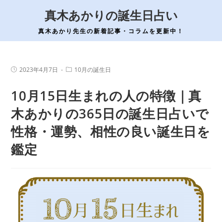
コ
真木あかりの誕生日占い
ン
テ
真木あかり先生の新着記事・コラムを更新中！
ン
ツ
へ
投
投
2023年4月7日
10月の誕生日
稿
稿
ス
公
カ
10月15日生まれの人の特徴｜真
開
テ
キ
日:
ゴ
ッ
リ
木あかりの365日の誕生日占いで
ー:
プ
性格・運勢、相性の良い誕生日を
鑑定