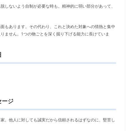
逸脱しないよう自制が必要な時も。精神的に弱い部分があって、
。
場面もあります。その代わり、これと決めた対象への情熱と集中
りません。1つの物ごとを深く掘り下げる能力に長けていま
日
セージ
力家。他人に対しても誠実だから信頼されるはずなのに、堅苦し