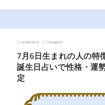
コ
ン
テ
ン
ツ
へ
ス
投
投
2023年3月7日
7月の誕生日
キ
稿
稿
公
カ
ッ
7月6日生まれの人の特
開
テ
プ
日:
ゴ
リ
ー:
誕生日占いで性格・運
定