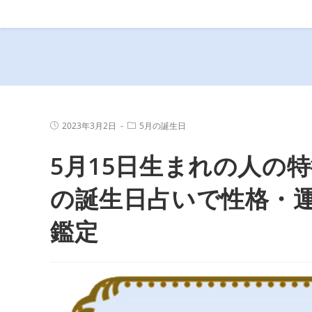
コ
ン
テ
ン
ツ
へ
ス
投
投
2023年3月2日
5月の誕生日
キ
稿
稿
公
カ
ッ
5月15日生まれの人の特
開
テ
プ
日:
ゴ
リ
ー:
の誕生日占いで性格・
鑑定